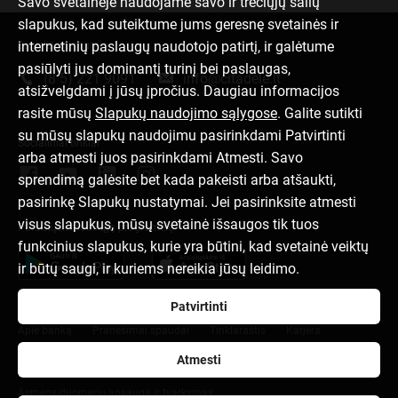
Savo svetainėje naudojame savo ir trečiųjų šalių
slapukus, kad suteiktume jums geresnę svetainės ir
internetinių paslaugų naudotojo patirtį, ir galėtume
Susisiek su mumis
pasiūlyti jus dominantį turinį bei paslaugas,
(8 5) 221 9091
info@citadele.lt
atsižvelgdami į jūsų įpročius. Daugiau informacijos
rasite mūsų
Slapukų naudojimo sąlygose
. Galite sutikti
su mūsų slapukų naudojimu pasirinkdami Patvirtinti
Socialiniai tinklai
arba atmesti juos pasirinkdami Atmesti. Savo
sprendimą galėsite bet kada pakeisti arba atšaukti,
pasirinkę Slapukų nustatymai. Jei pasirinksite atmesti
visus slapukus, mūsų svetainė išsaugos tik tuos
Parsisiųsk mobiliąją programėlę
funkcinius slapukus, kurie yra būtini, kad svetainė veiktų
ir būtų saugi, ir kuriems nereikia jūsų leidimo.
Patvirtinti
Apie banką
Pranešimai spaudai
Tinklaraštis
Karjera
Atmesti
Naudojimosi taisyklės
Slapukų nuostatos
Asmens duomenų apsauga ir tvarkymas