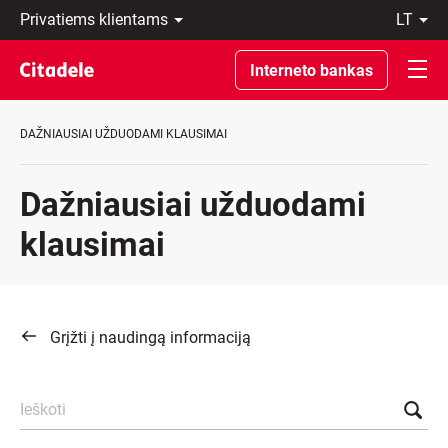
Privatiems
lt
klientams
LT
Verslo
EN
Interneto bankas
klientams
Private
Banking
DAŽNIAUSIAI UŽDUODAMI KLAUSIMAI
Apie
banką
C
Dažniausiai užduodami
REWARDS
klausimai
Grįžti į naudingą informaciją
Ieškoti