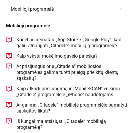
Toggle
Mobilioji
programėlė
Mobilioji programėlė
Kodėl aš nematau „App Store“/ „Google Play“, kad
galiu atnaujinti „Citadele“ mobiliąją programėlę?
Kaip vyksta mokėjimo gavėjo paieška?
Ar prisijungus prie „Citadele“ mobiliosios
programėlės galima turėti prieigą prie kitų klientų
sąskaitų?
Kaip atkurti prisijungimą ir „MobileSCAN" veikimą
„Citadele" programėlėje „iPhone" naudotojams
Ar galima „Citadele“ mobilioje programėlėje pamatyti
sąskaitos likutį?
Iš kur galima atsisiųsti „Citadele“ mobiliąją
programėlę?