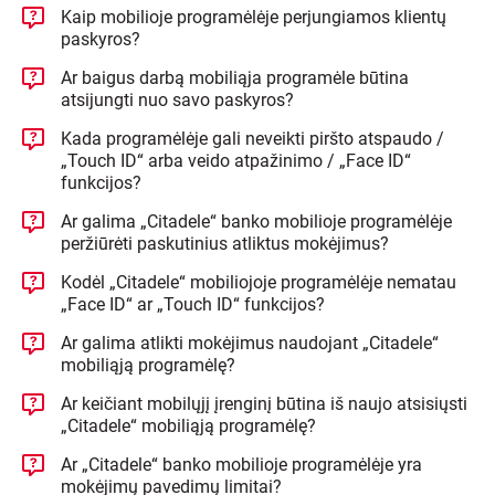
Kaip mobilioje programėlėje perjungiamos klientų
paskyros?
Ar baigus darbą mobiliąja programėle būtina
atsijungti nuo savo paskyros?
Kada programėlėje gali neveikti piršto atspaudo /
„Touch ID“ arba veido atpažinimo / „Face ID“
funkcijos?
Ar galima „Citadele“ banko mobilioje programėlėje
peržiūrėti paskutinius atliktus mokėjimus?
Kodėl „Citadele“ mobiliojoje programėlėje nematau
„Face ID“ ar „Touch ID“ funkcijos?
Ar galima atlikti mokėjimus naudojant „Citadele“
mobiliąją programėlę?
Ar keičiant mobilųjį įrenginį būtina iš naujo atsisiųsti
„Citadele“ mobiliąją programėlę?
Ar „Citadele“ banko mobilioje programėlėje yra
mokėjimų pavedimų limitai?