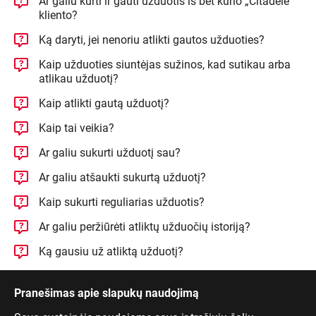
Ar galiu kurti ir gauti užduotis iš bet kurio „Citadele“
kliento?
Ką daryti, jei nenoriu atlikti gautos užduoties?
Kaip užduoties siuntėjas sužinos, kad sutikau arba
atlikau užduotį?
Kaip atlikti gautą užduotį?
Kaip tai veikia?
Ar galiu sukurti užduotį sau?
Ar galiu atšaukti sukurtą užduotį?
Kaip sukurti reguliarias užduotis?
Ar galiu peržiūrėti atliktų užduočių istoriją?
Ką gausiu už atliktą užduotį?
Pranešimas apie slapukų naudojimą