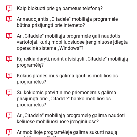
Kaip blokuoti prieigą pametus telefoną?
Ar naudojantis „Citadele“ mobiliąja programėle
būtina prisijungti prie interneto?
Ar „Citadele“ mobiliąja programėle gali naudotis
vartotojai, kurių mobiliuosiuose įrenginiuose įdiegta
operacinė sistema „Windows“?
Ką reikia daryti, norint atsisiųsti „Citadele“ mobiliąją
programėlę?
Kokius pranešimus galima gauti iš mobiliosios
programėlės?
Su kokiomis patvirtinimo priemonėmis galima
prisijungti prie „Citadele“ banko mobiliosios
programėlės?
Ar „Citadele“ mobiliąją programėlę galima naudoti
keliuose mobiliuosiuose įrenginiuose?
Ar mobilioje programėlėje galima sukurti naują