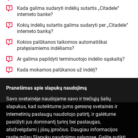
Kada galima sudaryti indėlių sutartis „Citadele“
interneto banke?
Kokių indėlių sutartis galima sudaryti per „Citadele“
interneto banką?
Kokios palūkanos taikomos automatiškai
pratęsiamiems indėliams?
Ar galima papildyti terminuotojo indėlio sąskaitą?
Kada mokamos palūkanos už indėlį?
Pranešimas apie slapukų naudojimą
Savo svetainėje naudojame savo ir trečiųjų šalių
slapukus, kad suteiktume jums geresnę svetainės ir
internetinių paslaugų naudotojo patirtį, ir galėtume
Susisiek su mumis
pasiūlyti jus dominantį turinį bei paslaugas,
(8 5) 221 9091
info@citadele.lt
atsižvelgdami į jūsų įpročius. Daugiau informacijos
rasite mūsų
Slapukų naudojimo sąlygose
. Galite sutikti