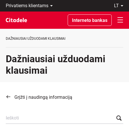
Privatiems
lt
klientams
LT
Verslo
EN
Interneto bankas
klientams
Private
Banking
DAŽNIAUSIAI UŽDUODAMI KLAUSIMAI
Apie
banką
C
Dažniausiai užduodami
REWARDS
klausimai
Grįžti į naudingą informaciją
Ieškoti