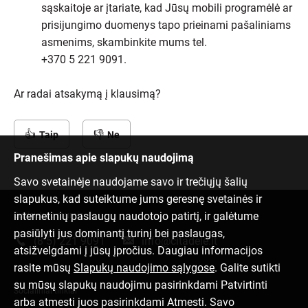
sąskaitoje ar įtariate, kad Jūsų mobili programėlė ar
prisijungimo duomenys tapo prieinami pašaliniams
asmenims, skambinkite mums tel.
+370 5 221 9091.
Ar radai atsakymą į klausimą?
Taip
Ne
Pranešimas apie slapukų naudojimą
Savo svetainėje naudojame savo ir trečiųjų šalių
slapukus, kad suteiktume jums geresnę svetainės ir
internetinių paslaugų naudotojo patirtį, ir galėtume
Susisiek su mumis
pasiūlyti jus dominantį turinį bei paslaugas,
(8 5) 221 9091
info@citadele.lt
atsižvelgdami į jūsų įpročius. Daugiau informacijos
rasite mūsų
Slapukų naudojimo sąlygose
. Galite sutikti
su mūsų slapukų naudojimu pasirinkdami Patvirtinti
Socialiniai tinklai
arba atmesti juos pasirinkdami Atmesti. Savo