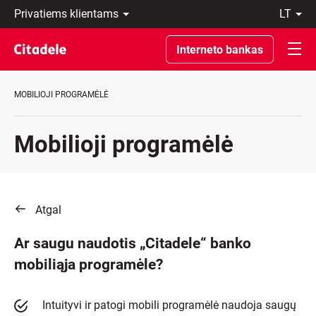
Privatiems
lt
klientams
LT
Verslo
EN
Interneto bankas
klientams
Private
Banking
MOBILIOJI PROGRAMĖLĖ
Apie
banką
C
Mobilioji programėlė
REWARDS
Atgal
Ar saugu naudotis „Citadele“ banko
mobiliąja programėle?
Intuityvi ir patogi mobili programėlė naudoja saugų