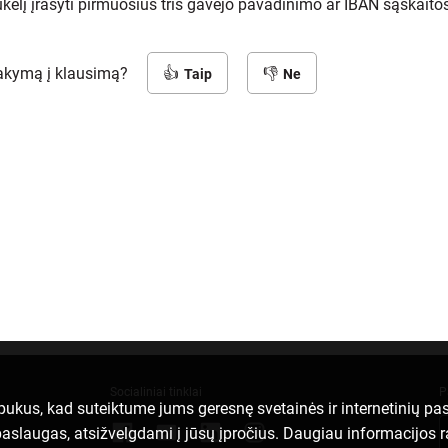
kelį įrašyti pirmuosius tris gavėjo pavadinimo ar IBAN sąskaito
sakymą į klausimą?
Taip
Ne
Socialiniai tinklai
P
apukus, kad suteiktume jums geresnę svetainės ir internetinių p
ei paslaugas, atsižvelgdami į jūsų įpročius. Daugiau informacijos 