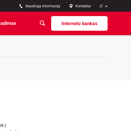
Naudinga informacija
Kontaktai
LT
audimas
Interneto bankas
a į