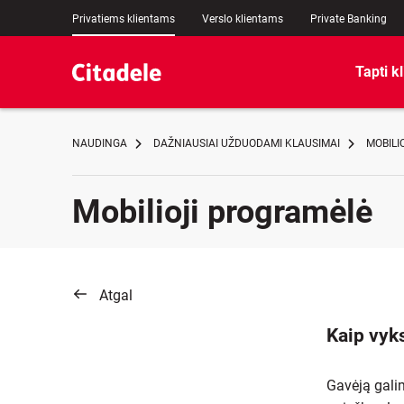
Privatiems klientams
Verslo klientams
Private Banking
Tapti k
NAUDINGA
DAŽNIAUSIAI UŽDUODAMI KLAUSIMAI
MOBILI
Mobilioji programėlė
Atgal
Kaip vyk
Gavėją gali