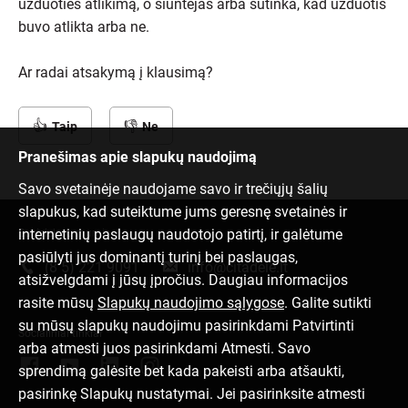
užduoties atlikimą, o siuntėjas arba sutinka, kad užduotis
buvo atlikta arba ne.
Ar radai atsakymą į klausimą?
Taip
Ne
Pranešimas apie slapukų naudojimą
Savo svetainėje naudojame savo ir trečiųjų šalių
slapukus, kad suteiktume jums geresnę svetainės ir
internetinių paslaugų naudotojo patirtį, ir galėtume
Susisiek su mumis
pasiūlyti jus dominantį turinį bei paslaugas,
(8 5) 221 9091
info@citadele.lt
atsižvelgdami į jūsų įpročius. Daugiau informacijos
rasite mūsų
Slapukų naudojimo sąlygose
. Galite sutikti
su mūsų slapukų naudojimu pasirinkdami Patvirtinti
Socialiniai tinklai
arba atmesti juos pasirinkdami Atmesti. Savo
sprendimą galėsite bet kada pakeisti arba atšaukti,
pasirinkę Slapukų nustatymai. Jei pasirinksite atmesti