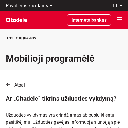
Privatiems
lt
klientams
LT
Verslo
EN
Interneto bankas
klientams
Private
Banking
UŽDUOČIŲ ĮRANKIS
Apie
banką
C
Mobilioji programėlė
REWARDS
Atgal
Ar „Citadele“ tikrins užduoties vykdymą?
Užduoties vykdymas yra grindžiamas abipusiu klientų
pasitikėjimu. Užduoties gavėjas informuoja siuntėją apie