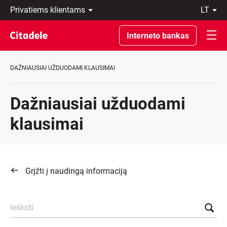
Privatiems
lt
klientams
LT
Verslo
EN
Interneto bankas
klientams
Private
Banking
DAŽNIAUSIAI UŽDUODAMI KLAUSIMAI
Apie
banką
C
Dažniausiai užduodami
REWARDS
klausimai
Grįžti į naudingą informaciją
Ieškoti