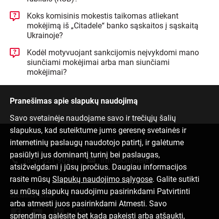
Koks komisinis mokestis taikomas atliekant
mokėjimą iš „Citadele“ banko sąskaitos į sąskaitą
Ukrainoje?
Kodėl motyvuojant sankcijomis neįvykdomi mano
siunčiami mokėjimai arba man siunčiami
mokėjimai?
Pranešimas apie slapukų naudojimą
Savo svetainėje naudojame savo ir trečiųjų šalių
slapukus, kad suteiktume jums geresnę svetainės ir
internetinių paslaugų naudotojo patirtį, ir galėtume
Susisiek su mumis
pasiūlyti jus dominantį turinį bei paslaugas,
(8 5) 221 9091
info@citadele.lt
atsižvelgdami į jūsų įpročius. Daugiau informacijos
rasite mūsų
Slapukų naudojimo sąlygose
. Galite sutikti
su mūsų slapukų naudojimu pasirinkdami Patvirtinti
Socialiniai tinklai
arba atmesti juos pasirinkdami Atmesti. Savo
sprendimą galėsite bet kada pakeisti arba atšaukti,