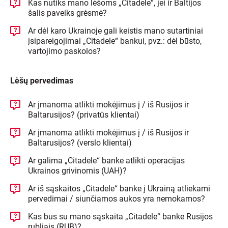
Kas nutiks mano lėšoms „Citadele“, jei ir Baltijos
šalis paveiks grėsmė?
Ar dėl karo Ukrainoje gali keistis mano sutartiniai
įsipareigojimai „Citadele“ bankui, pvz.: dėl būsto,
vartojimo paskolos?
Lėšų pervedimas
Ar įmanoma atlikti mokėjimus į / iš Rusijos ir
Baltarusijos? (privatūs klientai)
Ar įmanoma atlikti mokėjimus į / iš Rusijos ir
Baltarusijos? (verslo klientai)
Ar galima „Citadele“ banke atlikti operacijas
Ukrainos grivinomis (UAH)?
Ar iš sąskaitos „Citadele“ banke į Ukrainą atliekami
pervedimai / siunčiamos aukos yra nemokamos?
Kas bus su mano sąskaita „Citadele“ banke Rusijos
rubliais (RUB)?