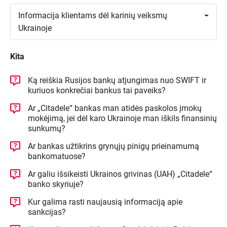
Toggle
Informacija klientams dėl karinių veiksmų
Ukrainoje
Kita
Ką reiškia Rusijos bankų atjungimas nuo SWIFT ir
kuriuos konkrečiai bankus tai paveiks?
Ar „Citadele“ bankas man atidės paskolos įmokų
mokėjimą, jei dėl karo Ukrainoje man iškils finansinių
sunkumų?
Ar bankas užtikrins grynųjų pinigų prieinamumą
bankomatuose?
Ar galiu išsikeisti Ukrainos grivinas (UAH) „Citadele“
banko skyriuje?
Kur galima rasti naujausią informaciją apie
sankcijas?