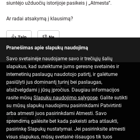
siuntėjo užduočių istorijoje pasikeis į „Atmesta“.
Ar radai atsakymą į klausimą?
Taip
Ne
Pranešimas apie slapukų naudojimą
Savo svetainėje naudojame savo ir trečiųjų šalių
slapukus, kad suteiktume jums geresnę svetainės ir
internetinių paslaugų naudotojo patirtį, ir galėtume
Susisiek su mumis
pasiūlyti jus dominantį turinį bei paslaugas,
(8 5) 221 9091
info@citadele.lt
atsižvelgdami į jūsų įpročius. Daugiau informacijos
rasite mūsų
Slapukų naudojimo sąlygose
. Galite sutikti
su mūsų slapukų naudojimu pasirinkdami Patvirtinti
Socialiniai tinklai
arba atmesti juos pasirinkdami Atmesti. Savo
sprendimą galėsite bet kada pakeisti arba atšaukti,
pasirinkę Slapukų nustatymai. Jei pasirinksite atmesti
visus slapukus, mūsų svetainė išsaugos tik tuos
Parsisiųsk mobiliąją programėlę