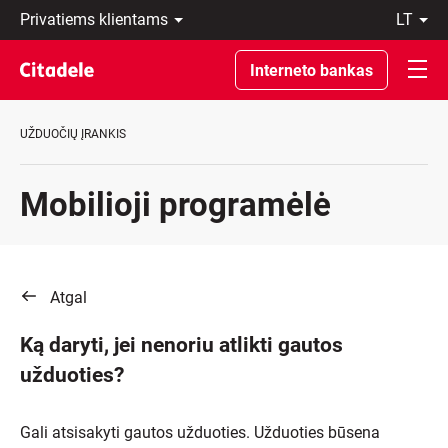
Privatiems
lt
klientams
LT
Verslo
EN
Interneto bankas
klientams
Private
Banking
UŽDUOČIŲ ĮRANKIS
Apie
banką
C
Mobilioji programėlė
REWARDS
Atgal
Ką daryti, jei nenoriu atlikti gautos
užduoties?
Gali atsisakyti gautos užduoties. Užduoties būsena