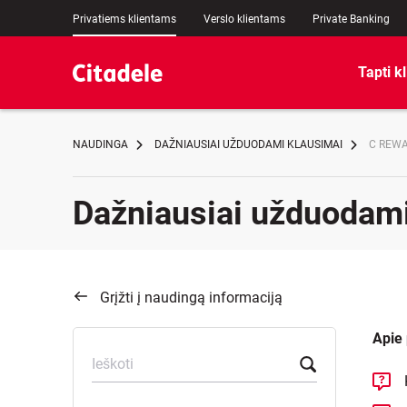
Privatiems klientams
Verslo klientams
Private Banking
Tapti k
NAUDINGA
DAŽNIAUSIAI UŽDUODAMI KLAUSIMAI
C REW
Dažniausiai užduodami
Grįžti į naudingą informaciją
Apie
Ieškoti