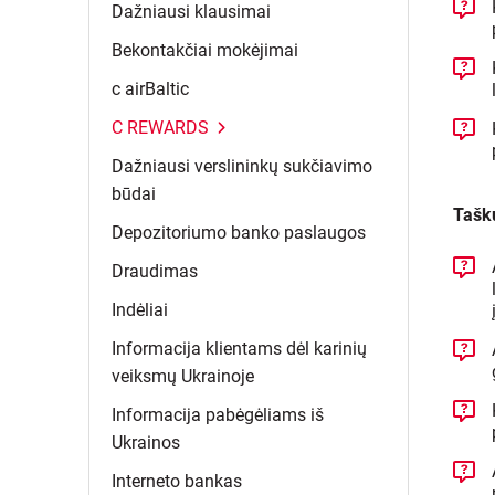
Dažniausi
klausimai
Bekontakčiai
mokėjimai
c
airBaltic
C
REWARDS
Dažniausi verslininkų sukčiavimo
būdai
Taškų
Depozitoriumo banko
paslaugos
Draudimas
Indėliai
Informacija klientams dėl karinių
veiksmų
Ukrainoje
Informacija pabėgėliams iš
Ukrainos
Interneto
bankas