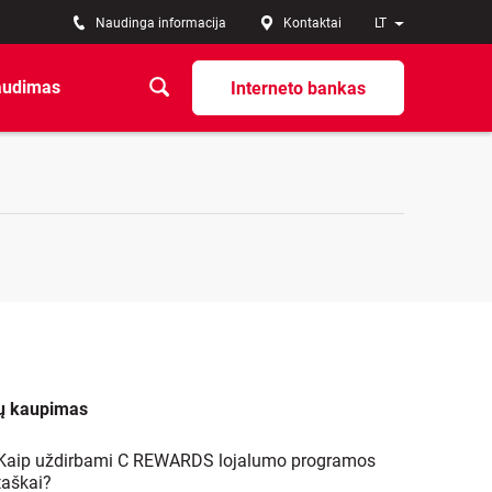
Naudinga informacija
Kontaktai
LT
audimas
Interneto bankas
ų kaupimas
Kaip uždirbami C REWARDS lojalumo programos
taškai?