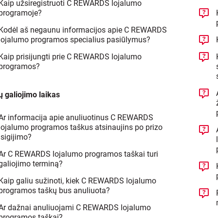
Kaip užsiregistruoti C REWARDS lojalumo
programoje?
Kodėl aš negaunu informacijos apie C REWARDS
lojalumo programos specialius pasiūlymus?
Kaip prisijungti prie C REWARDS lojalumo
programos?
 galiojimo laikas
Ar informacija apie anuliuotinus C REWARDS
lojalumo programos taškus atsinaujins po prizo
įsigijimo?
Ar C REWARDS lojalumo programos taškai turi
galiojimo terminą?
Kaip galiu sužinoti, kiek C REWARDS lojalumo
programos taškų bus anuliuota?
Ar dažnai anuliuojami C REWARDS lojalumo
programos taškai?