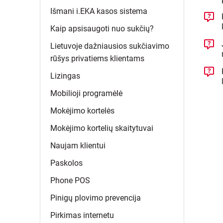
Išmani i.EKA kasos
sistema
Kaip apsisaugoti nuo
sukčių?
Lietuvoje dažniausios sukčiavimo
rūšys privatiems
klientams
Lizingas
Mobilioji
programėlė
Mokėjimo
kortelės
Mokėjimo kortelių
skaitytuvai
Naujam
klientui
Paskolos
Phone
POS
Pinigų plovimo
prevencija
Pirkimas
internetu