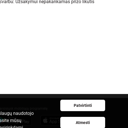
Svarbu: Užsakymui nepakankamas prizo likutis
Patvirtinti
arsisiųsk mobiliąją programėlę
aslaugų naudotojo
rasite mūsų
Atmesti
pasirinkdami