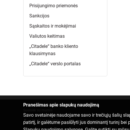
Prisijungimo
priemonės
Sankcijos
Sąskaitos ir
mokėjimai
Valiutos
keitimas
„Citadele“ banko kliento
klausimynas
„Citadele“ verslo
portalas
Pranešimas apie slapukų naudojimą
Susisiek su mumis
Savo svetainėje naudojame savo ir trečiųjų šalių sl
(8 5) 221 9091
info@citadele.lt
patirtį, ir galėtume pasiūlyti jus dominantį turinį b
Slapukų naudojimo sąlygose
. Galite sutikti su mūs