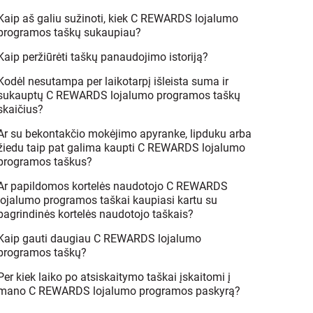
Kaip aš galiu sužinoti, kiek C REWARDS lojalumo
programos taškų sukaupiau?
Kaip peržiūrėti taškų panaudojimo istoriją?
Kodėl nesutampa per laikotarpį išleista suma ir
sukauptų C REWARDS lojalumo programos taškų
skaičius?
Ar su bekontakčio mokėjimo apyranke, lipduku arba
žiedu taip pat galima kaupti C REWARDS lojalumo
programos taškus?
Ar papildomos kortelės naudotojo C REWARDS
lojalumo programos taškai kaupiasi kartu su
pagrindinės kortelės naudotojo taškais?
Kaip gauti daugiau C REWARDS lojalumo
programos taškų?
Per kiek laiko po atsiskaitymo taškai įskaitomi į
mano C REWARDS lojalumo programos paskyrą?