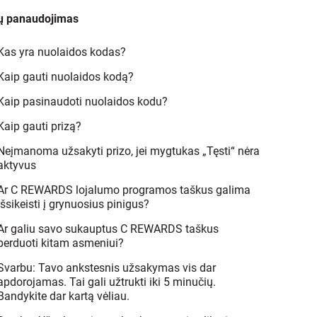
ų panaudojimas
Kas yra nuolaidos kodas?
Kaip gauti nuolaidos kodą?
Kaip pasinaudoti nuolaidos kodu?
Kaip gauti prizą?
Neįmanoma užsakyti prizo, jei mygtukas „Tęsti“ nėra
aktyvus
Ar C REWARDS lojalumo programos taškus galima
išsikeisti į grynuosius pinigus?
Ar galiu savo sukauptus C REWARDS taškus
perduoti kitam asmeniui?
Svarbu: Tavo ankstesnis užsakymas vis dar
apdorojamas. Tai gali užtrukti iki 5 minučių.
Bandykite dar kartą vėliau.