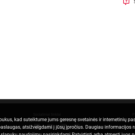
Socialiniai tinklai
P
apukus, kad suteiktume jums geresnę svetainės ir internetinių p
ei paslaugas, atsižvelgdami į jūsų įpročius. Daugiau informacijos 
ų slapukų naudojimu pasirinkdami Patvirtinti arba atmesti juos 