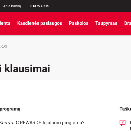
Apie banką
C REWARDS
lientu
Kasdienės paslaugos
Paskolos
Taupymas
Dr
ARDS
 klausimai
 programą
Tašk
Kas yra C REWARDS lojalumo programa?