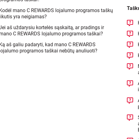
Tašk
Kodėl mano C REWARDS lojalumo programos taškų
likutis yra neigiamas?
Jei aš uždarysiu kortelės sąskaitą, ar pradings ir
mano C REWARDS lojalumo programos taškai?
Ką aš galiu padaryti, kad mano C REWARDS
lojalumo programos taškai nebūtų anuliuoti?