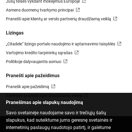
Jūsų teisės vykdant mokėjimus Europoje
Asmens duomenų tvarkymo principai
Pranešti apie klientų ar verslo partnerių draudžiamą veiklą
Lizingas
„Citadele“ lizingo portalo naudojimo ir aptarnavimo taisyklės
Vartojimo kredito tarpininkų sąrašas
Politikoje dalyvaujantis asmuo
Pranešti apie pažeidimus
Pranešk apie pažeidimą
Galimybė pranešti apie Draudžiamą veiklą
Pranešimas apie slapukų naudojimą
Savo svetainėje naudojame savo ir trečiųjų šalių
slapukus, kad suteiktume jums geresnę svetainės ir
internetinių paslaugų naudotojo patirtį, ir galėtume
Susisiek su mumis