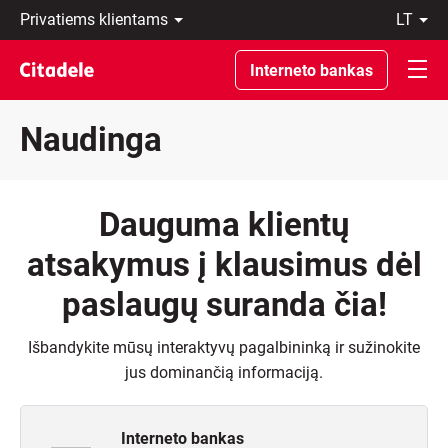
Privatiems
lt
klientams
LT
Verslo
EN
Interneto bankas
klientams
Private
Banking
Naudinga
Apie
banką
C
REWARDS
Dauguma klientų
atsakymus į klausimus dėl
paslaugų suranda čia!
Išbandykite mūsų interaktyvų pagalbininką ir sužinokite
jus dominančią informaciją.
Interneto bankas