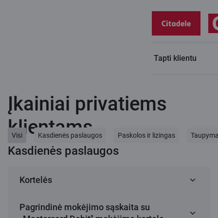
Tapti klientu
Privatiems klientams
Įkainiai privatiems klientams
Įkainiai privatiems
klientams
Visi
Kasdienės paslaugos
Paskolos ir lizingas
Taupymas 
Kasdienės paslaugos
Kortelės
Pagrindinė mokėjimo sąskaita su
1
C lite (Virtuali kortelė)