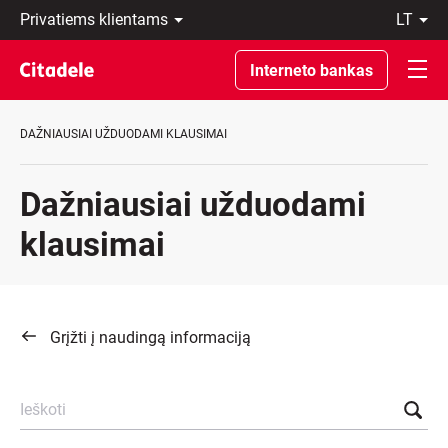
Privatiems
lt
klientams
LT
Verslo
EN
Interneto bankas
klientams
Private
Banking
DAŽNIAUSIAI UŽDUODAMI KLAUSIMAI
Apie
banką
C
Dažniausiai užduodami
REWARDS
klausimai
Grįžti į naudingą informaciją
Ieškoti