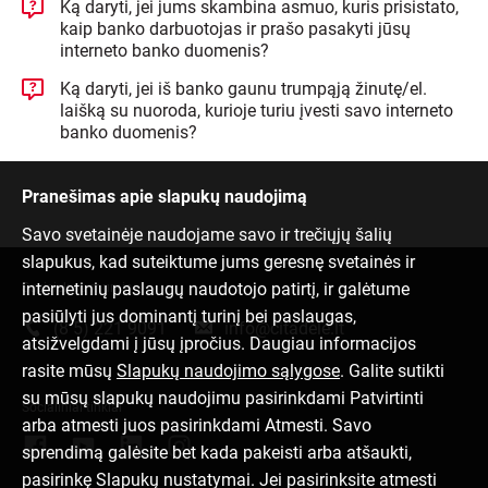
Ką daryti, jei jums skambina asmuo, kuris prisistato,
kaip banko darbuotojas ir prašo pasakyti jūsų
interneto banko duomenis?
Ką daryti, jei iš banko gaunu trumpąją žinutę/el.
laišką su nuoroda, kurioje turiu įvesti savo interneto
banko duomenis?
Pranešimas apie slapukų naudojimą
Savo svetainėje naudojame savo ir trečiųjų šalių
slapukus, kad suteiktume jums geresnę svetainės ir
internetinių paslaugų naudotojo patirtį, ir galėtume
Susisiek su mumis
pasiūlyti jus dominantį turinį bei paslaugas,
(8 5) 221 9091
info@citadele.lt
atsižvelgdami į jūsų įpročius. Daugiau informacijos
rasite mūsų
Slapukų naudojimo sąlygose
. Galite sutikti
su mūsų slapukų naudojimu pasirinkdami Patvirtinti
Socialiniai tinklai
arba atmesti juos pasirinkdami Atmesti. Savo
sprendimą galėsite bet kada pakeisti arba atšaukti,
pasirinkę Slapukų nustatymai. Jei pasirinksite atmesti