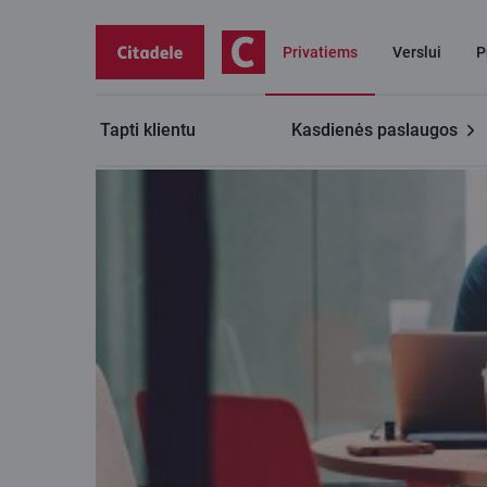
Privatiems
Verslui
P
Tapti klientu
Kasdienės paslaugos