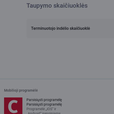
Taupymo skaičiuoklės
Terminuotojo indėlio skaičiuoklė
Mobilioji programėlė
Parsisiųsti programėlę
Parsisiųsti programėlę
Programėlė „iOS“ ir
„Android“ įrenginiams