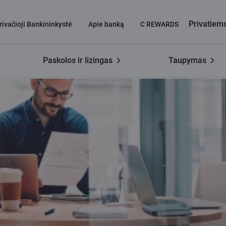
Privatiem
rivačioji Bankininkystė
Apie banką
C REWARDS
Paskolos ir lizingas
Taupymas