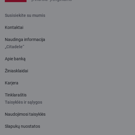
Susisiekite su mumis
Kontaktai
Naudinga informacija
„Citadele“
Apie banką
Žiniasklaidai
Karjera
Tinklaraštis
Taisyklės ir sąlygos
Naudojimosi taisyklės
Slapukų nuostatos