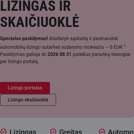
LIZINGAS IR
SKAIČIUOKLĖ
Specialus pasiūlymas!
Atsidaryk sąskaitą ir pasinaudok
1
automobilių lizingo sutarties sudarymo mokesčiu – 0 EUR.
Pasiūlymas galioja iki
2026 08 31
pateikus paraišką tiesiogiai
per lizingo portalą.
Lizingo portalas
Lizingo skaičiuoklė
Lizingas
Greitas
Automob