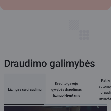
Draudimo galimybės
Patikr
Kredito gavėjo
automob
Lizingas su draudimu
gyvybės draudimas
draud
lizingo klientams
nemok