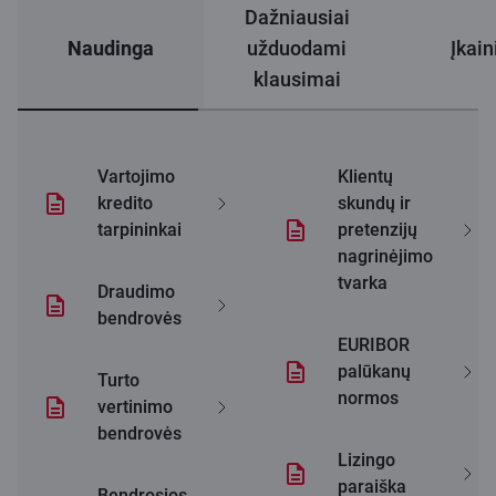
Dažniausiai
Naudinga
užduodami
Įkain
klausimai
Vartojimo
Klientų
kredito
skundų ir
tarpininkai
pretenzijų
nagrinėjimo
tvarka
Draudimo
bendrovės
EURIBOR
palūkanų
Turto
normos
vertinimo
bendrovės
Lizingo
paraiška
Bendrosios