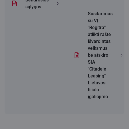
sąlygos
Susitarimas
su VĮ
"Regitra"
atlikti rašte
išvardintus
veiksmus
be atskiro
SIA
"Citadele
Leasing"
Lietuvos
filialo
įgaliojimo