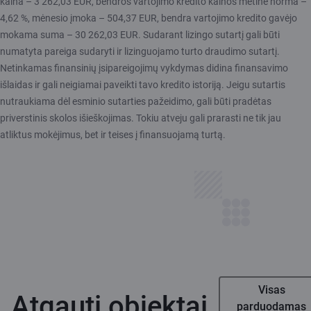
kaina – 3 262,03 EUR, bendros vartojimo kredito kainos metinė norma –
4,62 %, mėnesio įmoka – 504,37 EUR, bendra vartojimo kredito gavėjo
mokama suma – 30 262,03 EUR. Sudarant lizingo sutartį gali būti
numatyta pareiga sudaryti ir lizinguojamo turto draudimo sutartį.
Netinkamas finansinių įsipareigojimų vykdymas didina finansavimo
išlaidas ir gali neigiamai paveikti tavo kredito istoriją. Jeigu sutartis
nutraukiama dėl esminio sutarties pažeidimo, gali būti pradėtas
priverstinis skolos išieškojimas. Tokiu atveju gali prarasti ne tik jau
atliktus mokėjimus, bet ir teises į finansuojamą turtą.
Visas
Atgauti objektai
parduodamas