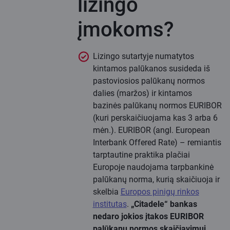
lizingo
įmokoms?
Lizingo sutartyje numatytos
kintamos palūkanos susideda iš
pastoviosios palūkanų normos
dalies (maržos) ir kintamos
bazinės palūkanų normos EURIBOR
(kuri perskaičiuojama kas 3 arba 6
mėn.). EURIBOR (angl. European
Interbank Offered Rate) – remiantis
tarptautine praktika plačiai
Europoje naudojama tarpbankinė
palūkanų norma, kurią skaičiuoja ir
skelbia
Europos pinigų rinkos
institutas
.
„Citadele“ bankas
nedaro jokios įtakos EURIBOR
palūkanų normos skaičiavimui.