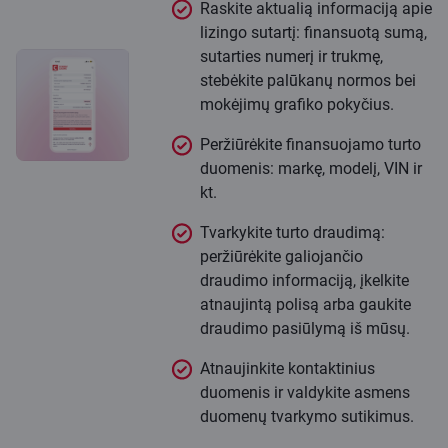
Raskite aktualią informaciją apie
lizingo sutartį: finansuotą sumą,
sutarties numerį ir trukmę,
stebėkite palūkanų normos bei
mokėjimų grafiko pokyčius.
Peržiūrėkite finansuojamo turto
duomenis: markę, modelį, VIN ir
kt.
Tvarkykite turto draudimą:
peržiūrėkite galiojančio
draudimo informaciją, įkelkite
atnaujintą polisą arba gaukite
draudimo pasiūlymą iš mūsų.
Atnaujinkite kontaktinius
duomenis ir valdykite asmens
duomenų tvarkymo sutikimus.