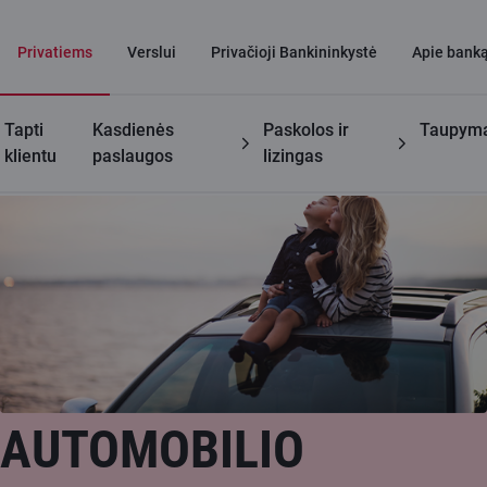
Privatiems
Verslui
Privačioji Bankininkystė
Apie bank
Tapti
Kasdienės
Paskolos ir
Taupym
Privatiems klientams
Lizingas
klientu
paslaugos
lizingas
AUTOMOBILIO