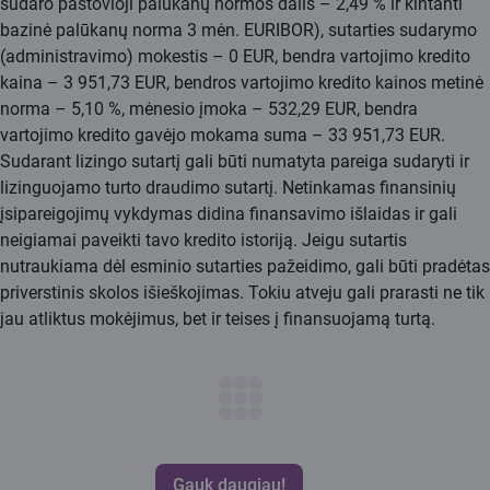
sudaro pastovioji palūkanų normos dalis – 2,49 % ir kintanti
bazinė palūkanų norma 3 mėn. EURIBOR), sutarties sudarymo
(administravimo) mokestis – 0 EUR, bendra vartojimo kredito
kaina – 3 951,73 EUR, bendros vartojimo kredito kainos metinė
norma – 5,10 %, mėnesio įmoka – 532,29 EUR, bendra
vartojimo kredito gavėjo mokama suma – 33 951,73 EUR.
Sudarant lizingo sutartį gali būti numatyta pareiga sudaryti ir
lizinguojamo turto draudimo sutartį. Netinkamas finansinių
įsipareigojimų vykdymas didina finansavimo išlaidas ir gali
neigiamai paveikti tavo kredito istoriją. Jeigu sutartis
nutraukiama dėl esminio sutarties pažeidimo, gali būti pradėtas
priverstinis skolos išieškojimas. Tokiu atveju gali prarasti ne tik
jau atliktus mokėjimus, bet ir teises į finansuojamą turtą.
Gauk daugiau!