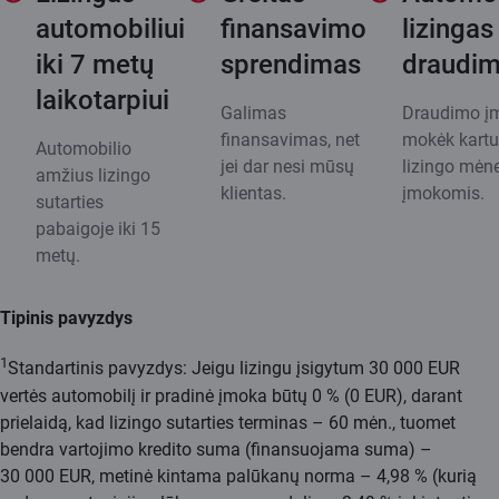
automobiliui
finansavimo
lizingas
iki 7 metų
sprendimas
draudi
laikotarpiui
Galimas
Draudimo į
finansavimas, net
mokėk kartu
Automobilio
jei dar nesi mūsų
lizingo mėn
amžius lizingo
klientas.
įmokomis.
sutarties
pabaigoje iki 15
metų.
Tipinis pavyzdys
1
Standartinis pavyzdys: Jeigu lizingu įsigytum 30 000 EUR
vertės automobilį ir pradinė įmoka būtų 0 % (0 EUR), darant
prielaidą, kad lizingo sutarties terminas – 60 mėn., tuomet
bendra vartojimo kredito suma (finansuojama suma) –
30 000 EUR, metinė kintama palūkanų norma – 4,98 % (kurią