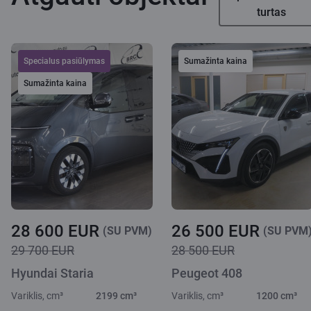
turtas
Specialus pasiūlymas
Sumažinta kaina
Sumažinta kaina
28 600 EUR
26 500 EUR
(SU PVM)
(SU PVM
29 700 EUR
28 500 EUR
Hyundai Staria
Peugeot 408
Variklis, cm³
2199 cm³
Variklis, cm³
1200 cm³