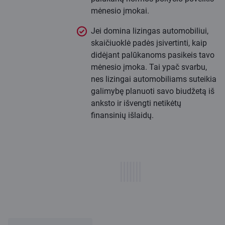
mėnesio įmokai.
Jei domina lizingas automobiliui,
skaičiuoklė padės įsivertinti, kaip
didėjant palūkanoms pasikeis tavo
mėnesio įmoka. Tai ypač svarbu,
nes lizingai automobiliams suteikia
galimybę planuoti savo biudžetą iš
anksto ir išvengti netikėtų
finansinių išlaidų.