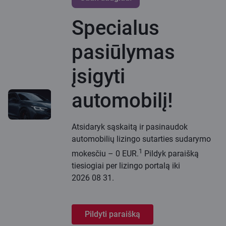
Specialus
pasiūlymas
įsigyti
automobilį!
Atsidaryk sąskaitą ir pasinaudok
automobilių lizingo sutarties sudarymo
1
mokesčiu – 0 EUR.
Pildyk paraišką
tiesiogiai per lizingo portalą iki
2026 08 31.
Pildyti paraišką