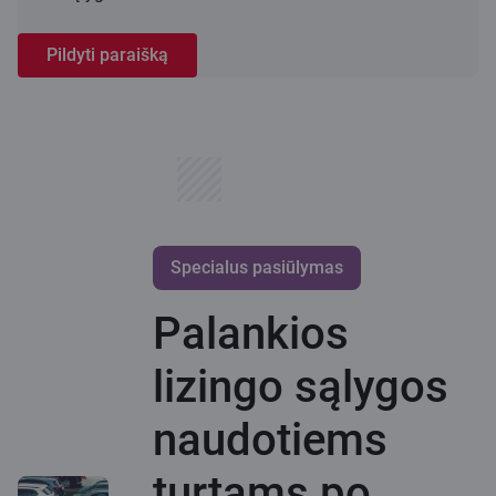
Pildyti paraišką
Specialus pasiūlymas
Palankios
lizingo sąlygos
naudotiems
turtams po