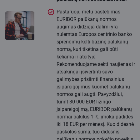
Pastaruoju metu pastebimas
EURIBOR palūkanų normos
augimas didžiąja dalimi yra
nulemtas Europos centrinio banko
sprendimų kelti bazinę palūkanų
normą, kuri tikėtina gali būti
keliama ir ateityje.
Rekomenduojame sekti naujienas ir
atsakingai įsivertinti savo
galimybes prisiimti finansinius
įsipareigojimus kuomet palūkanų
normos gali augti. Pavyzdžiui,
turint 30 000 EUR lizingo
įsipareigojimą, EURIBOR palūkanų
normai pakilus 1 %, įmoka padidės
iki 18 EUR per mėnesį. Kuo didesnė
paskolos suma, tuo didesnis
palūkanų normos pokyčio poveikis