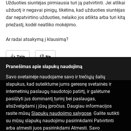
Užduoties siuntėjas pirmiausia turi ją patvirtinti. Jei atlikai
užduotį ir negavai pinigų, tikėtina, kad užduoties siuntėjas
dar nepatvirtino užduoties, nelaiko jos atlikta arba turi kitą
priežastį, kodėl neatliko mokėjimo.
Ar radai atsakymą į klausimą?
Taip
Ne
Pranešimas apie slapukų naudojimą
Savo svetainėje naudojame savo ir trečiųjų šalių
slapukus, kad suteiktume jums geresnę svetainės ir
internetinių paslaugų naudotojo patirtį, ir galėtume
Susisiek su mumis
pasiūlyti jus dominantį turinį bei paslaugas,
(8 5) 221 9091
info@citadele.lt
atsižvelgdami į jūsų įpročius. Daugiau informacijos
rasite mūsų
Slapukų naudojimo sąlygose
. Galite sutikti
su mūsų slapukų naudojimu pasirinkdami Patvirtinti
Socialiniai tinklai
arba atmesti juos pasirinkdami Atmesti. Savo