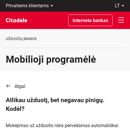
Privatiems
lt
klientams
LT
Verslo
EN
Interneto bankas
klientams
Private
Banking
UŽDUOČIŲ ĮRANKIS
Apie
banką
C
Mobilioji programėlė
REWARDS
Atgal
Atlikau užduotį, bet negavau pinigų.
Kodėl?
Mokėjimas už užduotis nėra pervedamas automatiškai.