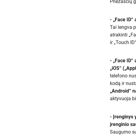
Priežasčių g
- „Face ID“ 
Tai lengva p
atrakinti „F
ir „Touch ID
- „Face ID“ 
„iOS“ („App
telefono nus
kodą ir nust
„Android“ 
aktyvuoja b
- Įrenginys 
įrenginio s
Saugumo sum