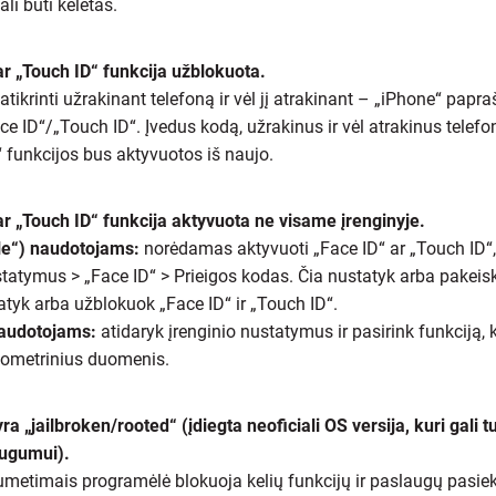
ali būti keletas.
ar „Touch ID“ funkcija užblokuota.
atikrinti užrakinant telefoną ir vėl jį atrakinant – „iPhone“ papr
ace ID“/„Touch ID“. Įvedus kodą, užrakinus ir vėl atrakinus telefo
“ funkcijos bus aktyvuotos iš naujo.
ar „Touch ID“ funkcija aktyvuota ne visame įrenginyje.
le“) naudotojams:
norėdamas aktyvuoti „Face ID“ ar „Touch ID“,
tatymus > „Face ID“ > Prieigos kodas. Čia nustatyk arba pakeisk
atyk arba užblokuok „Face ID“ ir „Touch ID“.
naudotojams:
atidaryk įrenginio nustatymus ir pasirink funkciją, k
iometrinius duomenis.
yra „jailbroken/rooted“ (įdiegta neoficiali OS versija, kuri gali t
augumui).
etimais programėlė blokuoja kelių funkcijų ir paslaugų pasi