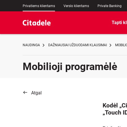
Privatiems klientams
Verslo klientams
Private Banking
Tapti k
NAUDINGA
DAŽNIAUSIAI UŽDUODAMI KLAUSIMAI
MOBILI
Mobilioji programėlė
Atgal
Kodėl „C
„Touch I