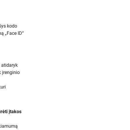
ašys kodo
ną „Face ID“
 atidaryk
 įrenginio
uri
urėti įtakos
ekiamumą