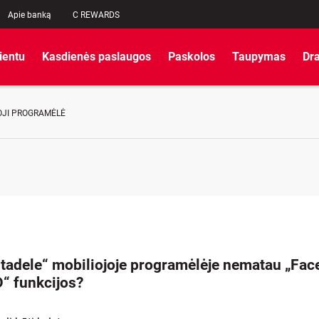
Apie banką
C REWARDS
lientu
Kasdienės paslaugos
Paskolos
Taupymas
Dr
OJI PROGRAMĖLĖ
itadele“ mobiliojoje programėlėje nematau „Face
D“ funkcijos?