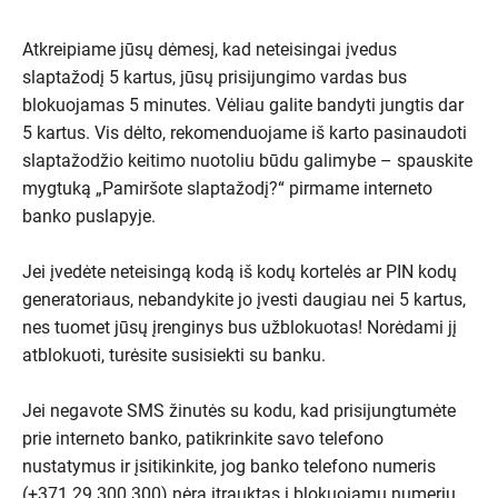
Atkreipiame jūsų dėmesį, kad neteisingai įvedus
slaptažodį 5 kartus, jūsų prisijungimo vardas bus
blokuojamas 5 minutes. Vėliau galite bandyti jungtis dar
5 kartus. Vis dėlto, rekomenduojame iš karto pasinaudoti
slaptažodžio keitimo nuotoliu būdu galimybe – spauskite
mygtuką „Pamiršote slaptažodį?“ pirmame interneto
banko puslapyje.
Jei įvedėte neteisingą kodą iš kodų kortelės ar PIN kodų
generatoriaus, nebandykite jo įvesti daugiau nei 5 kartus,
nes tuomet jūsų įrenginys bus užblokuotas! Norėdami jį
atblokuoti, turėsite susisiekti su banku.
Jei negavote SMS žinutės su kodu, kad prisijungtumėte
prie interneto banko, patikrinkite savo telefono
nustatymus ir įsitikinkite, jog banko telefono numeris
(+371 29 300 300) nėra įtrauktas į blokuojamų numerių