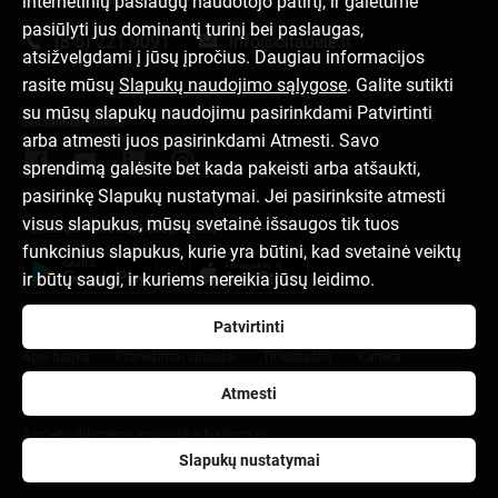
internetinių paslaugų naudotojo patirtį, ir galėtume
Susisiek su mumis
pasiūlyti jus dominantį turinį bei paslaugas,
(8 5) 221 9091
info@citadele.lt
atsižvelgdami į jūsų įpročius. Daugiau informacijos
rasite mūsų
Slapukų naudojimo sąlygose
. Galite sutikti
su mūsų slapukų naudojimu pasirinkdami Patvirtinti
Socialiniai tinklai
arba atmesti juos pasirinkdami Atmesti. Savo
sprendimą galėsite bet kada pakeisti arba atšaukti,
pasirinkę Slapukų nustatymai. Jei pasirinksite atmesti
visus slapukus, mūsų svetainė išsaugos tik tuos
Parsisiųsk mobiliąją programėlę
funkcinius slapukus, kurie yra būtini, kad svetainė veiktų
ir būtų saugi, ir kuriems nereikia jūsų leidimo.
Patvirtinti
Apie banką
Pranešimai spaudai
Tinklaraštis
Karjera
Atmesti
Naudojimosi taisyklės
Slapukų nuostatos
Asmens duomenų apsauga ir tvarkymas
Slapukų nustatymai
citadele.lv
citadele.ee
Developers Portal (PSD2)