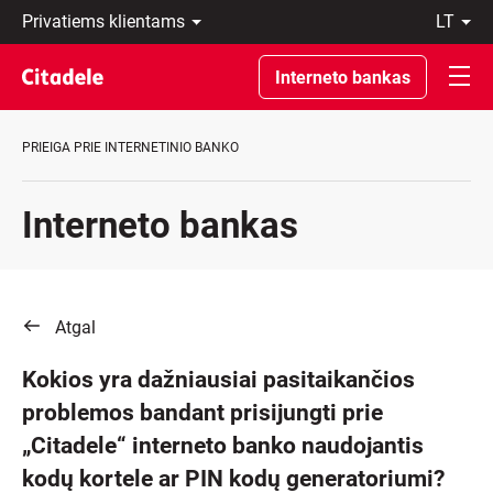
Privatiems
lt
klientams
LT
Verslo
EN
Interneto bankas
klientams
Private
Banking
PRIEIGA PRIE INTERNETINIO BANKO
Apie
banką
C
Interneto bankas
REWARDS
Atgal
Kokios yra dažniausiai pasitaikančios
problemos bandant prisijungti prie
„Citadele“ interneto banko naudojantis
kodų kortele ar PIN kodų generatoriumi?