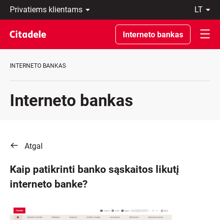
Privatiems
lt
klientams
LT
Verslo
EN
Interneto bankas
klientams
Private
Banking
INTERNETO BANKAS
Apie
banką
C
Interneto bankas
REWARDS
Atgal
Kaip patikrinti banko sąskaitos likutį
interneto banke?