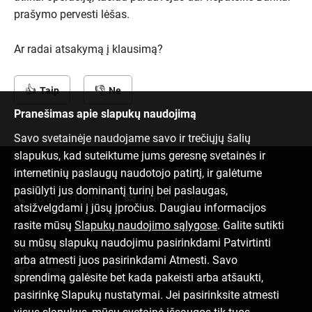
prašymo pervesti lėšas.
Ar radai atsakymą į klausimą?
Taip
Ne
Pranešimas apie slapukų naudojimą
Savo svetainėje naudojame savo ir trečiųjų šalių
slapukus, kad suteiktume jums geresnę svetainės ir
internetinių paslaugų naudotojo patirtį, ir galėtume
Susisiek su mumis
pasiūlyti jus dominantį turinį bei paslaugas,
(8 5) 221 9091
info@citadele.lt
atsižvelgdami į jūsų įpročius. Daugiau informacijos
rasite mūsų
Slapukų naudojimo sąlygose
. Galite sutikti
su mūsų slapukų naudojimu pasirinkdami Patvirtinti
Socialiniai tinklai
arba atmesti juos pasirinkdami Atmesti. Savo
sprendimą galėsite bet kada pakeisti arba atšaukti,
pasirinkę Slapukų nustatymai. Jei pasirinksite atmesti