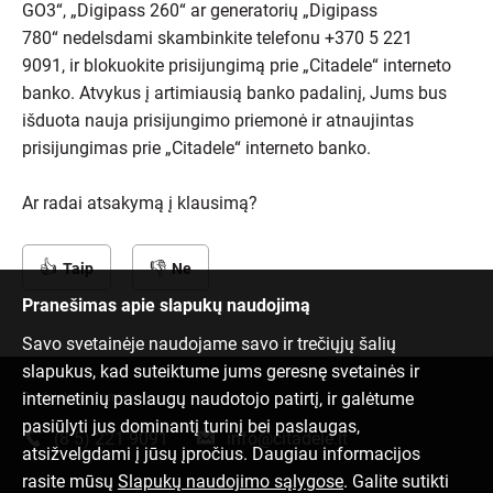
GO3“, „Digipass 260“ ar generatorių „Digipass
780“ nedelsdami skambinkite telefonu +370 5 221
9091, ir blokuokite prisijungimą prie „Citadele“ interneto
banko. Atvykus į artimiausią banko padalinį, Jums bus
išduota nauja prisijungimo priemonė ir atnaujintas
prisijungimas prie „Citadele“ interneto banko.
Ar radai atsakymą į klausimą?
Taip
Ne
Pranešimas apie slapukų naudojimą
Savo svetainėje naudojame savo ir trečiųjų šalių
slapukus, kad suteiktume jums geresnę svetainės ir
internetinių paslaugų naudotojo patirtį, ir galėtume
Susisiek su mumis
pasiūlyti jus dominantį turinį bei paslaugas,
(8 5) 221 9091
info@citadele.lt
atsižvelgdami į jūsų įpročius. Daugiau informacijos
rasite mūsų
Slapukų naudojimo sąlygose
. Galite sutikti