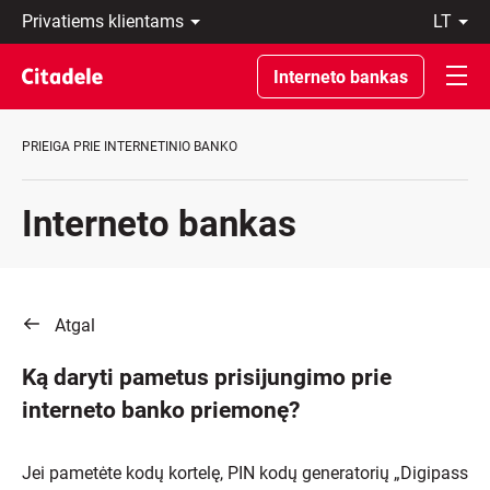
Privatiems
lt
klientams
LT
Verslo
EN
Interneto bankas
klientams
Private
Banking
PRIEIGA PRIE INTERNETINIO BANKO
Apie
banką
C
Interneto bankas
REWARDS
Atgal
Ką daryti pametus prisijungimo prie
interneto banko priemonę?
Jei pametėte kodų kortelę, PIN kodų generatorių „Digipass