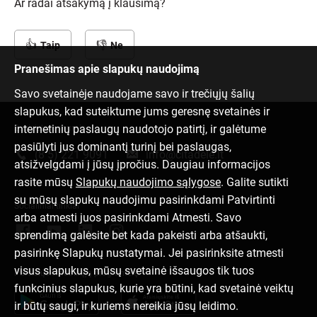
Ar radai atsakymą į klausimą?
Taip
Ne
Pranešimas apie slapukų naudojimą
Savo svetainėje naudojame savo ir trečiųjų šalių
slapukus, kad suteiktume jums geresnę svetainės ir
internetinių paslaugų naudotojo patirtį, ir galėtume
Susisiek su mumis
pasiūlyti jus dominantį turinį bei paslaugas,
(8 5) 221 9091
info@citadele.lt
atsižvelgdami į jūsų įpročius. Daugiau informacijos
rasite mūsų
Slapukų naudojimo sąlygose
. Galite sutikti
su mūsų slapukų naudojimu pasirinkdami Patvirtinti
Socialiniai tinklai
arba atmesti juos pasirinkdami Atmesti. Savo
sprendimą galėsite bet kada pakeisti arba atšaukti,
pasirinkę Slapukų nustatymai. Jei pasirinksite atmesti
visus slapukus, mūsų svetainė išsaugos tik tuos
Parsisiųsk mobiliąją programėlę
funkcinius slapukus, kurie yra būtini, kad svetainė veiktų
ir būtų saugi, ir kuriems nereikia jūsų leidimo.