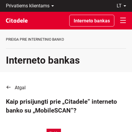
Privatiems
lt
klientams
LT
Verslo
EN
Interneto bankas
klientams
Private
Banking
PRIEIGA PRIE INTERNETINIO BANKO
Apie
banką
C
Interneto bankas
REWARDS
Atgal
Kaip prisijungti prie „Citadele“ interneto
banko su „MobileSCAN“?