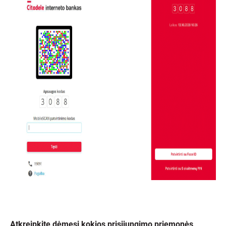
Atkreipkite dėmesį kokios prisijungimo priemonės