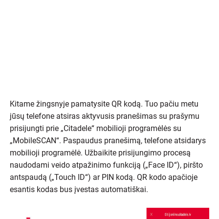
Kitame žingsnyje pamatysite QR kodą. Tuo pačiu metu
jūsų telefone atsiras aktyvusis pranešimas su prašymu
prisijungti prie „Citadele“ mobilioji programėlės su
„MobileSCAN“. Paspaudus pranešimą, telefone atsidarys
mobilioji programėlė. Užbaikite prisijungimo procesą
naudodami veido atpažinimo funkciją („Face ID“), piršto
antspaudą („Touch ID“) ar PIN kodą. QR kodo apačioje
esantis kodas bus įvestas automatiškai.