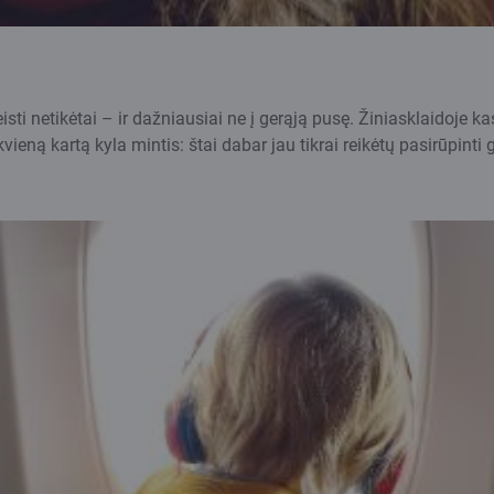
isti netikėtai – ir dažniausiai ne į gerąją pusę. Žiniasklaidoje
vieną kartą kyla mintis: štai dabar jau tikrai reikėtų pasirūpint