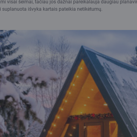
imi visai šeimai, tačiau jos dažnai pareikalauja daugiau planavi
rai suplanuota išvyka kartais pateikia netikėtumų.