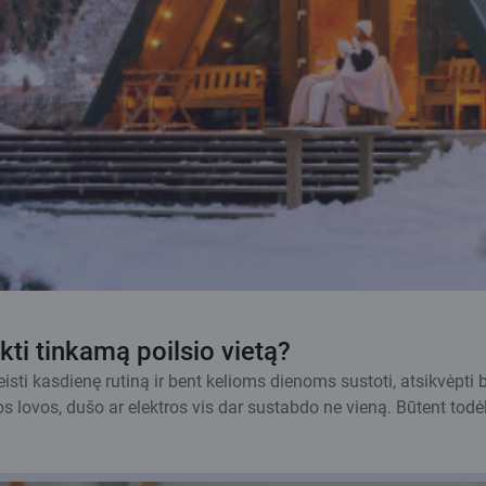
kti tinkamą poilsio vietą?
sti kasdienę rutiną ir bent kelioms dienoms sustoti, atsikvėpt
os lovos, dušo ar elektros vis dar sustabdo ne vieną. Būtent todėl