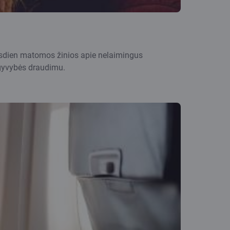
 kasdien matomos žinios apie nelaimingus
i gyvybės draudimu.