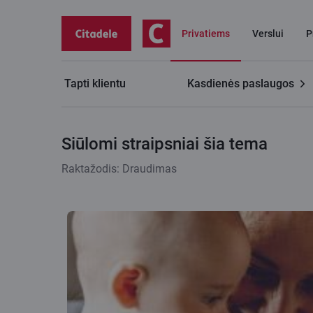
Privatiems
Verslui
P
Tapti klientu
Kasdienės paslaugos
Citadele tinklaraštis
Siūlomi straipsniai šia tema
Siūlomi straipsniai šia tema
Raktažodis: Draudimas