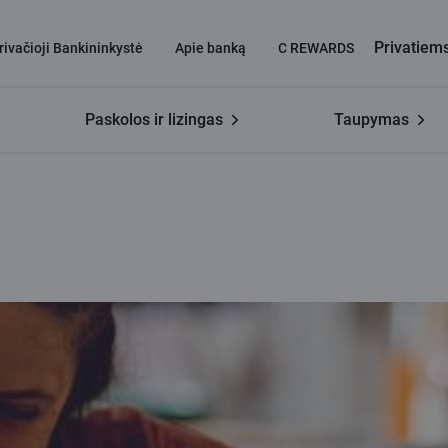
Privatiem
rivačioji Bankininkystė
Apie banką
C REWARDS
Paskolos ir lizingas
Taupymas