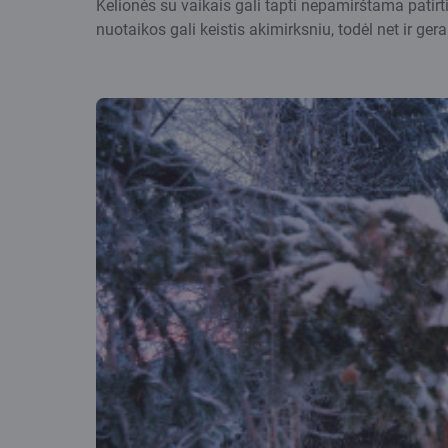
Kelionės su vaikais gali tapti nepamirštama patirt
nuotaikos gali keistis akimirksniu, todėl net ir ge