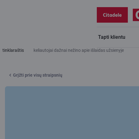
Tapti klientu
Citadele
Planuojate kelionę? Banko ekspertė pasidalino, ko
tinklaraštis
keliautojai dažnai nežino apie išlaidas užsienyje
Grįžti prie visų straipsnių