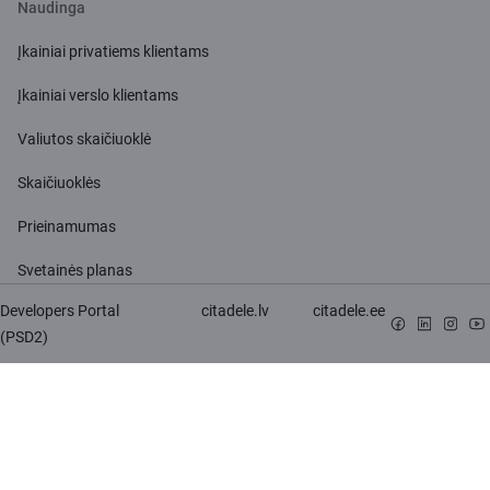
Naudinga
Įkainiai privatiems klientams
Įkainiai verslo klientams
Valiutos skaičiuoklė
Skaičiuoklės
Prieinamumas
Svetainės planas
Developers Portal
citadele.lv
citadele.ee
(PSD2)