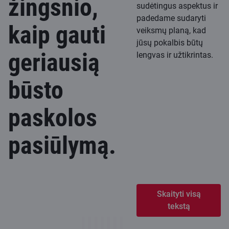
žingsnio,
sudėtingus aspektus ir
padedame sudaryti
kaip gauti
veiksmų planą, kad
jūsų pokalbis būtų
geriausią
lengvas ir užtikrintas.
būsto
paskolos
pasiūlymą.
Skaityti visą
tekstą