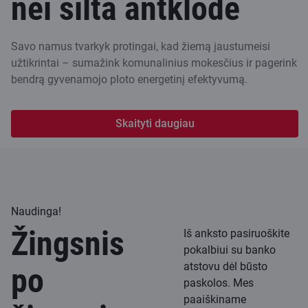
nei šilta antklodė
Savo namus tvarkyk protingai, kad žiemą jaustumeisi
užtikrintai – sumažink komunalinius mokesčius ir pagerink
bendrą gyvenamojo ploto energetinį efektyvumą.
Skaityti daugiau
Naudinga!
Žingsnis
Iš anksto pasiruoškite
pokalbiui su banko
atstovu dėl būsto
po
paskolos. Mes
paaiškiname