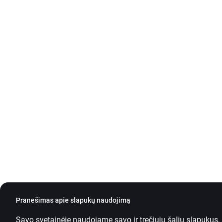
Pranešimas apie slapukų naudojimą
Savo svetainėje naudojame savo ir trečiųjų šalių slapukus