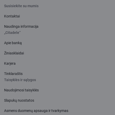
Susisiekite su mumis
Kontaktai
Naudinga informacija
„Citadele“
Apie banką
Žiniasklaidai
Karjera
Tinklaraštis
Taisyklės ir sąlygos
Naudojimosi taisyklės
Slapukų nuostatos
Asmens duomenų apsauga ir tvarkymas