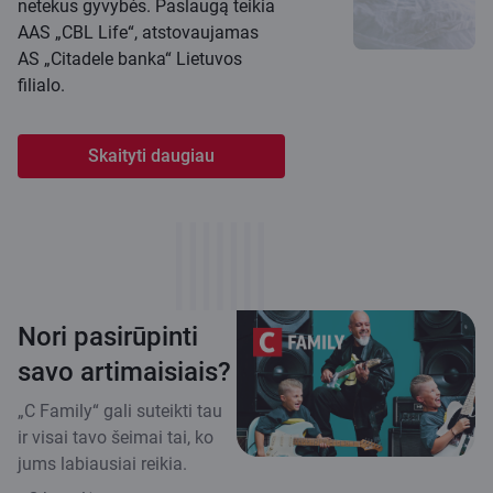
netekus gyvybės. Paslaugą teikia
AAS „CBL Life“, atstovaujamas
AS „Citadele banka“ Lietuvos
filialo.
Skaityti daugiau
Nori pasirūpinti
savo artimaisiais?
„C Family“ gali suteikti tau
ir visai tavo šeimai tai, ko
jums labiausiai reikia.