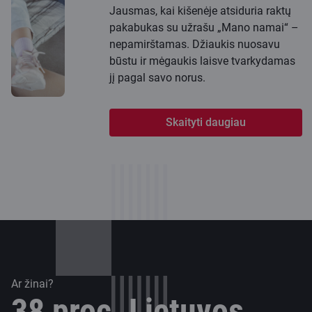
Jausmas, kai kišenėje atsiduria raktų
pakabukas su užrašu „Mano namai“ –
nepamirštamas. Džiaukis nuosavu
būstu ir mėgaukis laisve tvarkydamas
jį pagal savo norus.
Skaityti daugiau
Ar žinai?
38 proc. Lietuvos