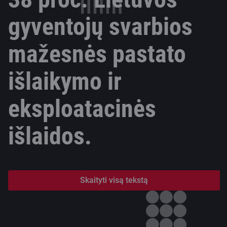
gyventojų svarbios
mažesnės pastato
išlaikymo ir
eksploatacinės
išlaidos.
Skaityti visą tekstą