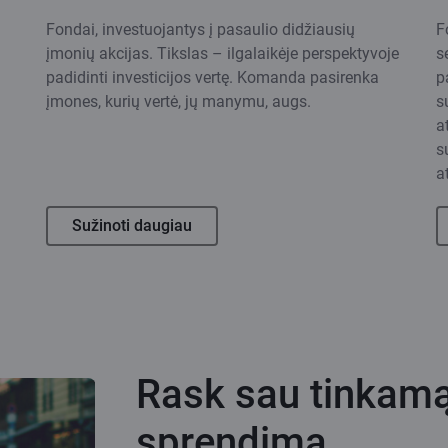
Fondai, investuojantys į pasaulio didžiausių
F
įmonių akcijas. Tikslas – ilgalaikėje perspektyvoje
s
padidinti investicijos vertę. Komanda pasirenka
p
įmones, kurių vertė, jų manymu, augs.
s
a
s
a
Sužinoti daugiau
Rask sau tinkamą
sprendimą