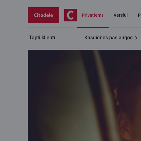
Privatiems
Verslui
P
Tapti klientu
Kasdienės paslaugos
Privatiems klientams
Investavimo ABC