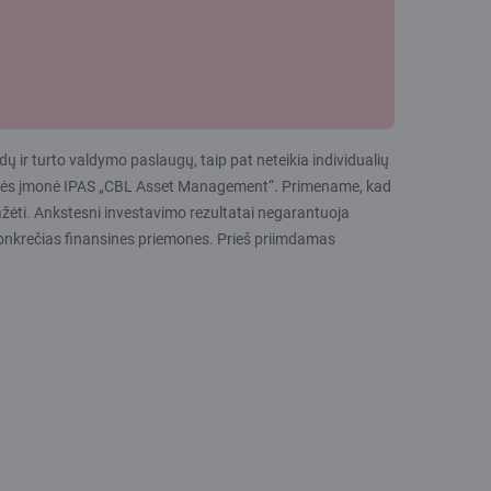
dų ir turto valdymo paslaugų, taip pat neteikia individualių
“ grupės įmonė IPAS „CBL Asset Management“. Primename, kad
ek mažėti. Ankstesni investavimo rezultatai negarantuoja
 konkrečias finansines priemones. Prieš priimdamas