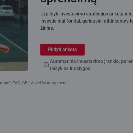
Užpildyk investavimo strategijos anketą ir 
investiciniai fondai, geriausiai atitinkantys ta
žinias.
Pildyti anketą
Automatinio investavimo įrankio, pare
taisyklės ir sąlygos
s įmonė IPAS „CBL Asset Management“.