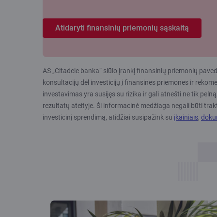
Atidaryti finansinių priemonių sąskaitą
AS „Citadele banka“ siūlo įrankį finansinių priemonių pavedi
konsultacijų dėl investicijų į finansines priemones ir re
investavimas yra susijęs su rizika ir gali atnešti ne tik peln
rezultatų ateityje. Ši informacinė medžiaga negali būti t
investicinį sprendimą, atidžiai susipažink su
įkainiais
,
dokum