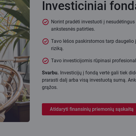
Investiciniai fond
Norint pradėti investuoti į nesudėtingus
ankstesnės patirties.
Tavo lėšos paskirstomos tarp daugelio į
riziką.
Tavo investicijomis rūpinasi profesional
Svarbu.
Investicijų į fondą vertė gali tiek did
prarasti dalį arba visą investuotą sumą. An
grąžos.
Atidaryti finansinių priemonių sąskaitą