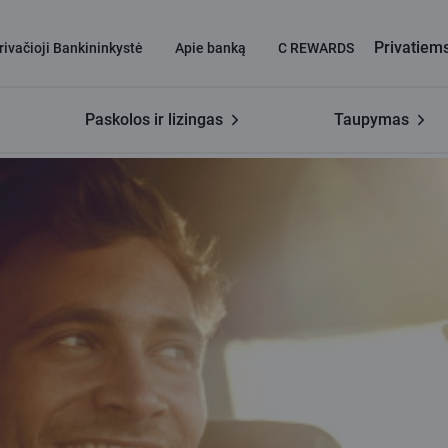
Privatiem
rivačioji Bankininkystė
Apie banką
C REWARDS
Paskolos ir lizingas
Taupymas