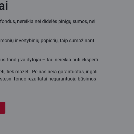
ai
 fondus, nereikia nei didelės pinigų sumos, nei
monių ir vertybinių popierių, taip sumažinant
ūs fondų valdytojai – tau nereikia būti ekspertu.
ėti, tiek mažėti. Pelnas nėra garantuotas, ir gali
kstesni fondo rezultatai negarantuoja būsimos