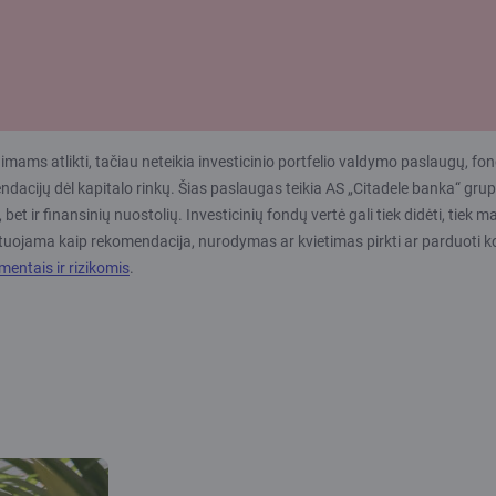
mams atlikti, tačiau neteikia investicinio portfelio valdymo paslaugų, fon
komendacijų dėl kapitalo rinkų. Šias paslaugas teikia AS „Citadele banka
ą, bet ir finansinių nuostolių. Investicinių fondų vertė gali tiek didėti, ti
raktuojama kaip rekomendacija, nurodymas ar kvietimas pirkti ar parduoti
entais ir rizikomis
.