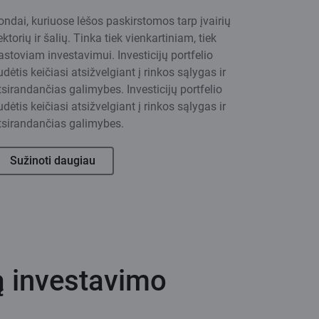
ondai, kuriuose lėšos paskirstomos tarp įvairių
ektorių ir šalių. Tinka tiek vienkartiniam, tiek
astoviam investavimui. Investicijų portfelio
udėtis keičiasi atsižvelgiant į rinkos sąlygas ir
tsirandančias galimybes. Investicijų portfelio
udėtis keičiasi atsižvelgiant į rinkos sąlygas ir
tsirandančias galimybes.
Sužinoti daugiau
 investavimo