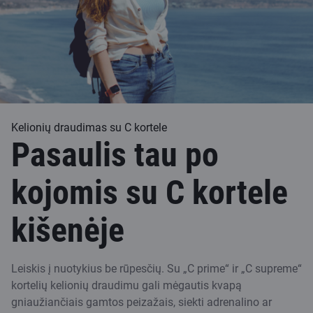
Kelionių draudimas su C kortele
Pasaulis tau po
kojomis su C kortele
kišenėje
Leiskis į nuotykius be rūpesčių. Su „C prime“ ir „C supreme“
kortelių kelionių draudimu gali mėgautis kvapą
gniaužiančiais gamtos peizažais, siekti adrenalino ar