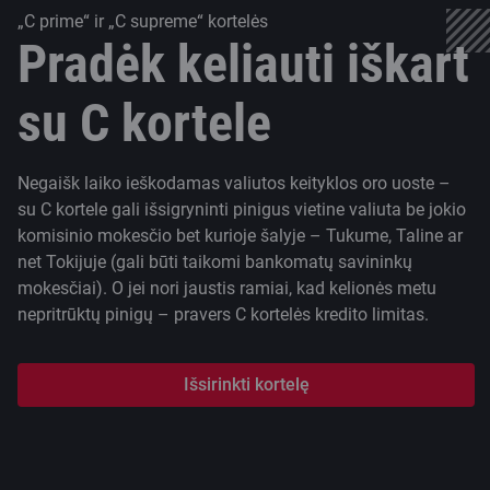
„C prime“ ir „C supreme“ kortelės
Pradėk keliauti iškart
su C kortele
Negaišk laiko ieškodamas valiutos keityklos oro uoste –
su C kortele gali išsigryninti pinigus vietine valiuta be jokio
komisinio mokesčio bet kurioje šalyje – Tukume, Taline ar
net Tokijuje (gali būti taikomi bankomatų savininkų
mokesčiai). O jei nori jaustis ramiai, kad kelionės metu
nepritrūktų pinigų – pravers C kortelės kredito limitas.
Išsirinkti kortelę