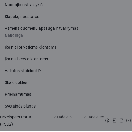
Naudojimosi taisyklės
Slapukų nuostatos
Asmens duomenų apsauga ir tvarkymas
Naudinga
Įkainiai privatiems klientams
Įkainiai verslo klientams
Valiutos skaičiuoklė
Skaičiuoklės
Prieinamumas
Svetainės planas
Developers Portal
citadele.lv
citadele.ee
(PSD2)