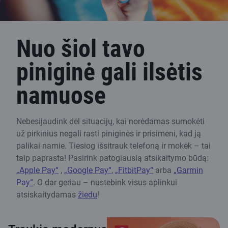
Nuo šiol tavo
piniginė gali ilsėtis
namuose
Nebesijaudink dėl situacijų, kai norėdamas sumokėti
už pirkinius negali rasti piniginės ir prisimeni, kad ją
palikai namie. Tiesiog išsitrauk telefoną ir mokėk – tai
taip paprasta! Pasirink patogiausią atsikaitymo būdą:
„Apple Pay“
,
„Google Pay“
,
„FitbitPay“
arba
„Garmin
Pay“
. O dar geriau – nustebink visus aplinkui
atsiskaitydamas
žiedu
!