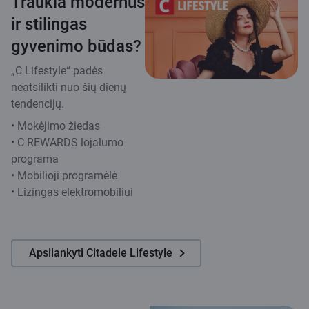
Traukia modernus
ir stilingas
gyvenimo būdas?
„C Lifestyle“ padės
neatsilikti nuo šių dienų
tendencijų.
• Mokėjimo žiedas
• C REWARDS lojalumo
programa
• Mobilioji programėlė
• Lizingas elektromobiliui
Apsilankyti Citadele Lifestyle