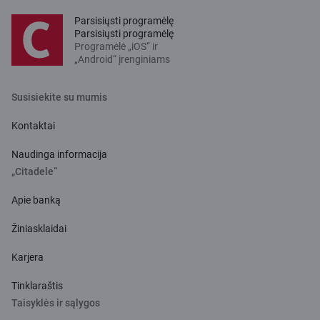
Parsisiųsti programėlę
Parsisiųsti programėlę
Programėlė „iOS“ ir
„Android“ įrenginiams
Susisiekite su mumis
Kontaktai
Naudinga informacija
„Citadele“
Apie banką
Žiniasklaidai
Karjera
Tinklaraštis
Taisyklės ir sąlygos