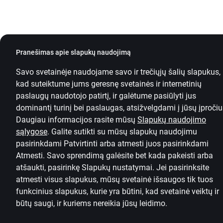
Pranešimas apie slapukų naudojimą
Savo svetainėje naudojame savo ir trečiųjų šalių slapukus,
kad suteiktume jums geresnę svetainės ir internetinių
paslaugų naudotojo patirtį, ir galėtume pasiūlyti jus
dominantį turinį bei paslaugas, atsižvelgdami į jūsų įpročiu
Daugiau informacijos rasite mūsų
Slapukų naudojimo
sąlygose
.
Galite sutikti su mūsų slapukų naudojimu
pasirinkdami Patvirtinti arba atmesti juos pasirinkdami
Atmesti. Savo sprendimą galėsite bet kada pakeisti arba
atšaukti, pasirinkę
Slapukų nustatymai.
Jei pasirinksite
atmesti visus slapukus, mūsų svetainė išsaugos tik tuos
funkcinius slapukus, kurie yra būtini, kad svetainė veiktų ir
būtų saugi,
ir kuriems nereikia jūsų leidimo.