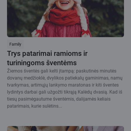
Family
Trys patarimai ramioms ir
turiningoms šventėms
Žiemos šventės gali kelti įtampą: paskutinės minutės
dovanų medžioklė, dvylikos patiekalų gaminimas, namų
tvarkymas, artimųjų lankymo maratonas ir kiti šventes
lydintys darbai gali užgožti tikrąją Kalėdų dvasią. Kad iš
tiesų pasimėgautume šventėmis, dalijamės keliais
patarimais, kurie sulėtins...