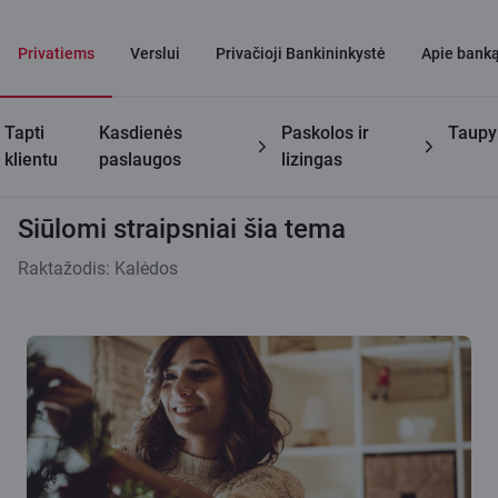
Privatiems
Verslui
Privačioji Bankininkystė
Apie bank
Tapti
Kasdienės
Paskolos ir
Taup
Citadele tinklaraštis
Siūlomi straipsniai šia tema
klientu
paslaugos
lizingas
Siūlomi straipsniai šia tema
Raktažodis: Kalėdos