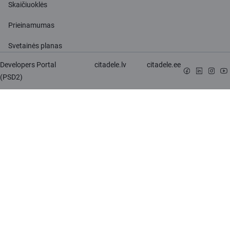
Skaičiuoklės
Prieinamumas
Svetainės planas
Developers Portal
citadele.lv
citadele.ee
(PSD2)