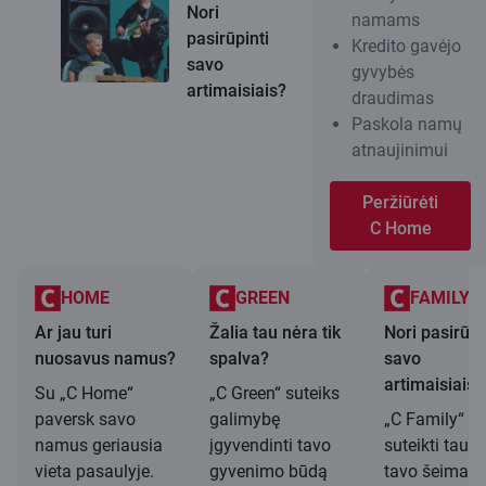
Nori
namams
pasirūpinti
Kredito gavėjo
savo
gyvybės
artimaisiais?
draudimas
Paskola namų
atnaujinimui
Peržiūrėti
C Home
HOME
GREEN
FAMILY
Ar jau turi
Žalia tau nėra tik
Nori pasirūpi
nuosavus namus?
spalva?
savo
artimaisiais?
Su „C Home“
„C Green“ suteiks
paversk savo
galimybę
„C Family“ ga
namus geriausia
įgyvendinti tavo
suteikti tau ir
vieta pasaulyje.
gyvenimo būdą
tavo šeimai t