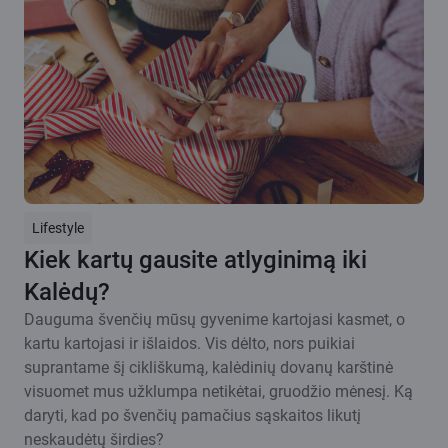
Lifestyle
Kiek kartų gausite atlyginimą iki
Kalėdų?
Dauguma švenčių mūsų gyvenime kartojasi kasmet, o
kartu kartojasi ir išlaidos. Vis dėlto, nors puikiai
suprantame šį cikliškumą, kalėdinių dovanų karštinė
visuomet mus užklumpa netikėtai, gruodžio mėnesį. Ką
daryti, kad po švenčių pamačius sąskaitos likutį
neskaudėtų širdies?