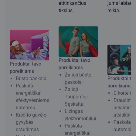
atitinkančius
jums labiausi
tikslus.
reikia.
Produktai tavo
Produktai tavo
poreikiams
poreikiams
Žalioji būsto
Būsto paskola
Produktai ta
paskola
Paskola
poreikiams
Žalioji
energetiškai
C kortelė
Taupomoji
efektyvesniems
Draudima
Sąskaita
namams
nelaiming
Lizingas
Kredito gavėjo
atsitikimų
elektromobiliui
gyvybės
Paskola
Paskola
draudimas
automobil
energetiškai