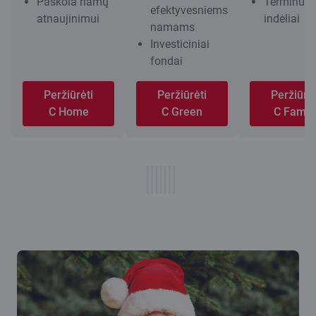
Paskola namų
Terminuoti
efektyvesniems
atnaujinimui
indėliai
namams
Investiciniai
fondai
Peržiūrėti
Peržiūrėti
Peržiūrėt
C Home
C Green
C Famil