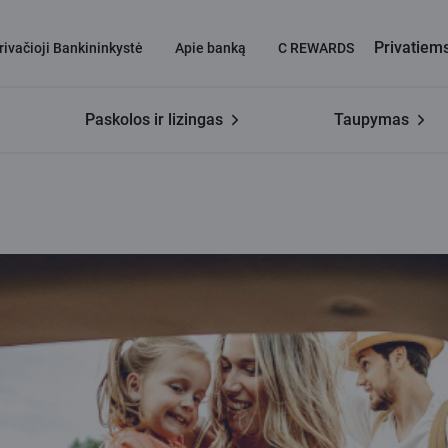
Privatiem
rivačioji Bankininkystė
Apie banką
C REWARDS
Paskolos ir lizingas
Taupymas
veikis aplinkai svarbus tik 17 proc. gyventojų