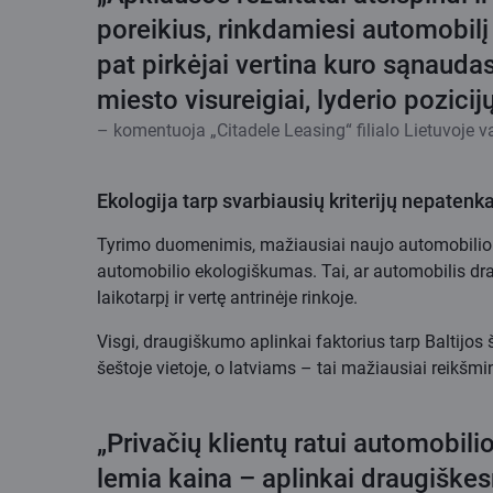
poreikius, rinkdamiesi automobilį
pat pirkėjai vertina kuro sąnauda
miesto visureigiai, lyderio pozici
– komentuoja „Citadele Leasing“ filialo Lietuvoje
Ekologija tarp svarbiausių kriterijų nepatenk
Tyrimo duomenimis, mažiausiai naujo automobilio įsi
automobilio ekologiškumas. Tai, ar automobilis dra
laikotarpį ir vertę antrinėje rinkoje.
Visgi, draugiškumo aplinkai faktorius tarp Baltijos 
šeštoje vietoje, o latviams – tai mažiausiai reikšmin
„Privačių klientų ratui automobili
lemia kaina – aplinkai draugiškes