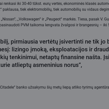
iai renkasi iki 30-40 tūkst. eurų vertės, ekonominės klasės autom
 paklausa, tiek elektromobilių, tiek automobilių su vidaus degimo
a „Nissan“, „Volkswagen“ ir „Peugeot“ markės. Tiesa, pasak V. Gu
 pasinaudoti PVM taikoma lengvata žvalgosi ir brangesnių – iki 5
į, pirmiausia vertėtų įsivertinti ne tik jo b
sį: lizingo įmoką, eksploatacijos ir draud
kių tenkinimui, netaptų finansine našta. Įs
kurie atlieptų asmeninius norus“,
„Citadele“ banko užsakymu šių metų liepą atliko tyrimų agentūra 