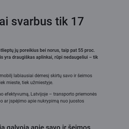
ai svarbus tik 17
lieptų jų poreikius bei norus, taip pat 55 proc.
yra draugiškas aplinkai, rūpi nedaugeliui – tik
utomobilį labiausiai dėmesį skirtų savo ir šeimos
ek mieste, tiek užmiestyje.
ojimo efektyvumą, Latvijoje – transporto priemonės
imo ar įspėjimo apie nukrypimą nuo juostos
ia galvoja apie savo ir šeimos