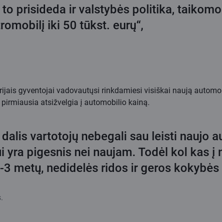
to prisideda ir valstybės politika, taikomo
mobilį iki 50 tūkst. eurų“,
erijais gyventojai vadovautųsi rinkdamiesi visiškai naują automo
 pirmiausia atsižvelgia į automobilio kainą.
lis vartotojų nebegali sau leisti naujo a
yra pigesnis nei naujam. Todėl kol kas į
2-3 metų, nedidelės ridos ir geros kokybės 
.