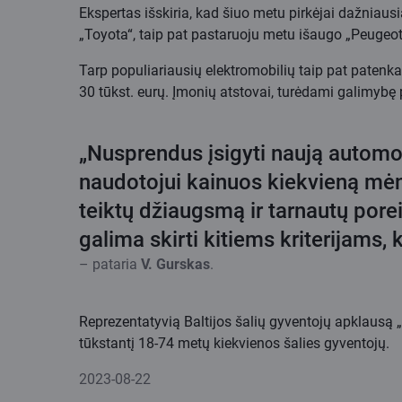
Ekspertas išskiria, kad šiuo metu pirkėjai dažniaus
„Toyota“, taip pat pastaruoju metu išaugo „Peugeot“
Tarp populiariausių elektromobilių taip pat patenk
30 tūkst. eurų. Įmonių atstovai, turėdami galimybę
„Nusprendus įsigyti naują automobil
naudotojui kainuos kiekvieną mėne
teiktų džiaugsmą ir tarnautų porei
galima skirti kitiems kriterijams, 
– pataria
V. Gurskas
.
Reprezentatyvią Baltijos šalių gyventojų apklausą 
tūkstantį 18-74 metų kiekvienos šalies gyventojų.
2023-08-22