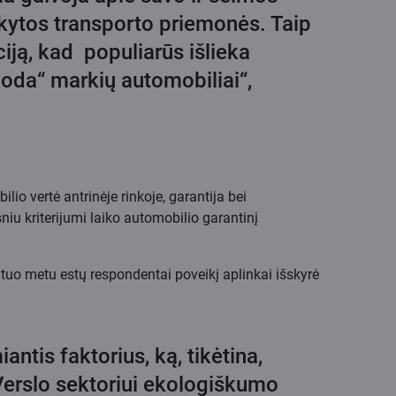
ikytos transporto priemonės. Taip
iją, kad populiarūs išlieka
Škoda“ markių automobiliai“,
o vertė antrinėje rinkoje, garantija bei
iu kriterijumi laiko automobilio garantinį
, tuo metu estų respondentai poveikį aplinkai išskyrė
ntis faktorius, ką, tikėtina,
 Verslo sektoriui ekologiškumo