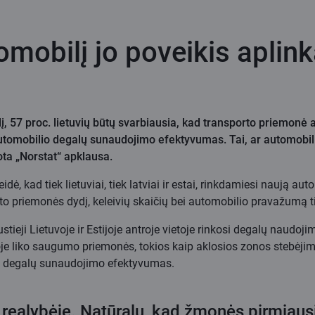
mobilį jo poveikis aplink
į, 57 proc. lietuvių būtų svarbiausia, kad transporto priemonė at
omobilio degalų sunaudojimo efektyvumas. Tai, ar automobilis 
ota „Norstat“ apklausa.
eidė, kad tiek lietuviai, tiek latviai ir estai, rinkdamiesi naują a
to priemonės dydį, keleivių skaičių bei automobilio pravažumą ti
austieji Lietuvoje ir Estijoje antroje vietoje rinkosi degalų naud
uvoje liko saugumo priemonės, tokios kaip aklosios zonos stebėj
e – degalų sunaudojimo efektyvumas.
r realybėje. Natūralu, kad žmonės pirmiaus