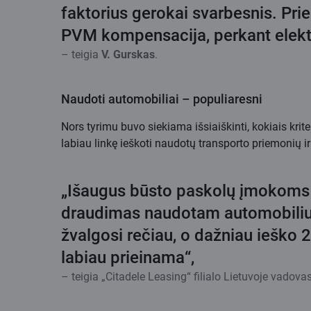
faktorius gerokai svarbesnis. Prie 
PVM kompensacija, perkant elektro
– teigia
V. Gurskas
.
Naudoti automobiliai – populiaresni
Nors tyrimu buvo siekiama išsiaiškinti, kokiais krit
labiau linkę ieškoti naudotų transporto priemonių ir
„Išaugus būsto paskolų įmokoms da
draudimas naudotam automobiliui 
žvalgosi rečiau, o dažniau ieško 
labiau prieinama“,
– teigia „Citadele Leasing“ filialo Lietuvoje vadovas