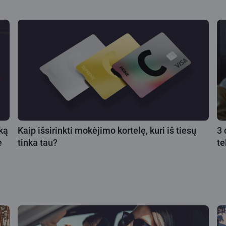
ką
Kaip išsirinkti mokėjimo kortelę, kuri iš tiesų
3 
e
tinka tau?
te