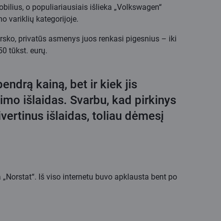
obilius, o populiariausiais išlieka „Volkswagen“
 variklių kategorijoje.
rsko, privatūs asmenys juos renkasi pigesnius – iki
0 tūkst. eurų.
endrą kainą, bet ir kiek jis
imo išlaidas. Svarbu, kad pirkinys
ivertinus išlaidas, toliau dėmesį
„Norstat“. Iš viso internetu buvo apklausta bent po