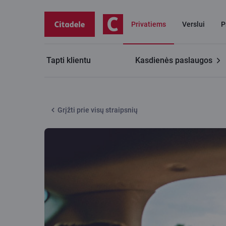
Privatiems
Verslui
P
Tapti klientu
Kasdienės paslaugos
Citadele tinklaraštis
Renkantis naują automobilį jo po
Grįžti prie visų straipsnių