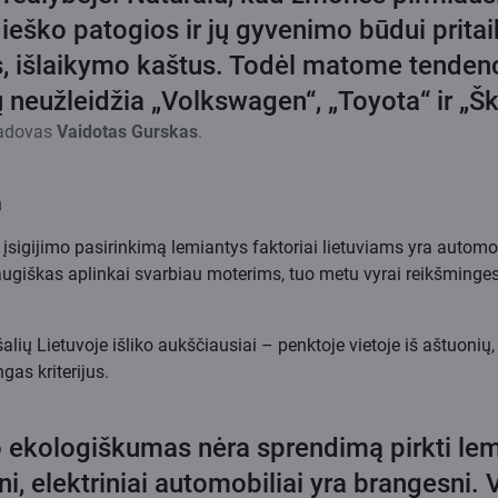
 ieško patogios ir jų gyvenimo būdui prita
s, išlaikymo kaštus. Todėl matome tendenc
jų neužleidžia „Volkswagen“, „Toyota“ ir „
 vadovas
Vaidotas Gurskas
.
a
gijimo pasirinkimą lemiantys faktoriai lietuviams yra automobili
ugiškas aplinkai svarbiau moterims, tuo metu vyrai reikšmingesn
šalių Lietuvoje išliko aukščiausiai – penktoje vietoje iš aštuonių
gas kriterijus.
o ekologiškumas nėra sprendimą pirkti lemia
ni, elektriniai automobiliai yra brangesni.