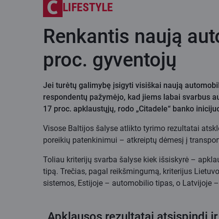
LIFESTYLE
Renkantis naują auto
proc. gyventojų
Jei turėtų galimybę įsigyti visiškai naują automobil
respondentų pažymėjo, kad jiems labai svarbus aut
17 proc. apklaustųjų, rodo „Citadele“ banko iniciju
Visose Baltijos šalyse atlikto tyrimo rezultatai atskl
poreikių patenkinimui – atkreiptų dėmesį į transpor
Toliau kriterijų svarba šalyse kiek išsiskyrė – apkl
tipą. Trečias, pagal reikšmingumą, kriterijus Liet
sistemos, Estijoje – automobilio tipas, o Latvijoj
„Apklausos rezultatai atsispindi i