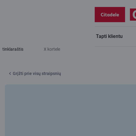
Tapti klientu
Citadele
Penki dalykai, kuriuos reikia žinoti keliaujant su
tinklaraštis
X kortele
Grįžti prie visų straipsnių