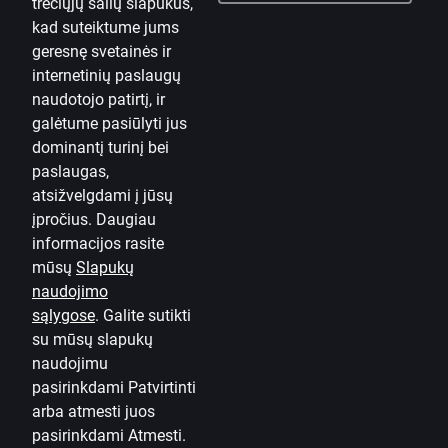
trečiųjų šalių slapukus,
„Android“ įrenginiams
kad suteiktume jums
geresnę svetainės ir
Susisiekite su mumis
internetinių paslaugų
naudotojo patirtį, ir
Kontaktai
galėtume pasiūlyti jus
dominantį turinį bei
Naudinga informacija
paslaugas,
„Citadele“
atsižvelgdami į jūsų
Apie banką
įpročius. Daugiau
informacijos rasite
Žiniasklaidai
mūsų
Slapukų
naudojimo
Karjera
sąlygose
.
Galite sutikti
Tinklaraštis
su mūsų slapukų
Taisyklės ir sąlygos
naudojimu
pasirinkdami Patvirtinti
Naudojimosi taisyklės
arba atmesti juos
pasirinkdami Atmesti.
Slapukų nuostatos