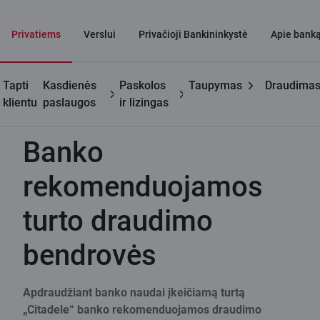
Privatiems
Verslui
Privačioji Bankininkystė
Apie bank
Tapti
Kasdienės
Paskolos
Taupymas
Draudima
Naudinga
Banko rekomenduojamos turto draudimo bendrovės
klientu
paslaugos
ir lizingas
Banko
rekomenduojamos
turto draudimo
bendrovės
Apdraudžiant banko naudai įkeičiamą turtą
„Citadele“ banko rekomenduojamos draudimo