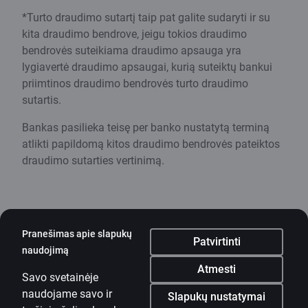
*Turto draudimo sutartį taip pat galite sudaryti ir su
kita draudimo bendrove, jeigu tokios draudimo
bendrovės suteikiama draudimo apsauga yra
lygiavertė draudimo apsaugai, kurią suteiktų bankui
priimtinos draudimo bendrovės turto draudimo
sutartis.
Bankas pasilieka teisę per banko nustatytą terminą
atlikti papildomą kitos draudimo bendrovės pateiktos
draudimo sutarties vertinimą.
Pranešimas apie slapukų
Patvirtinti
naudojimą
Mobilioji programėlė
Atmesti
Savo svetainėje
Parsisiųsti programėlę
naudojame savo ir
Parsisiųsti programėlę
Slapukų nustatymai
Programėlė „iOS“ ir