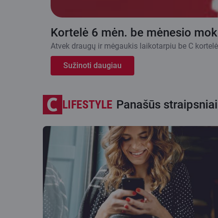
Kortelė 6 mėn. be mėnesio mok
Atvek draugų ir mėgaukis laikotarpiu be C korte
Sužinoti daugiau
LIFESTYLE
Panašūs straipsniai