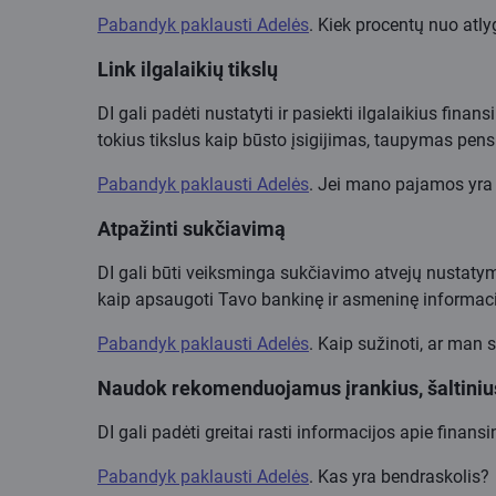
Pabandyk paklausti Adelės
. Kiek procentų nuo atl
Link ilgalaikių tikslų
DI gali padėti nustatyti ir pasiekti ilgalaikius fina
tokius tikslus kaip būsto įsigijimas, taupymas pens
Pabandyk paklausti Adelės
. Jei mano pajamos yra 
Atpažinti sukčiavimą
DI gali būti veiksminga sukčiavimo atvejų nustatym
kaip apsaugoti Tavo bankinę ir asmeninę informaci
Pabandyk paklausti Adelės
. Kaip sužinoti, ar man
Naudok rekomenduojamus įrankius, šaltinius
DI gali padėti greitai rasti informacijos apie finan
Pabandyk paklausti Adelės
. Kas yra bendraskolis?