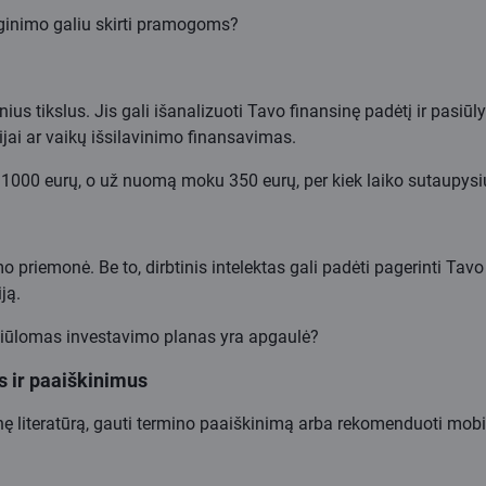
yginimo galiu skirti pramogoms?
nsinius tikslus. Jis gali išanalizuoti Tavo finansinę padėtį ir pas
ijai ar vaikų išsilavinimo finansavimas.
1000 eurų, o už nuomą moku 350 eurų, per kiek laiko sutaupysi
o priemonė. Be to, dirbtinis intelektas gali padėti pagerinti T
ją.
 siūlomas investavimo planas yra apgaulė?
 ir paaiškinimus
sinę literatūrą, gauti termino paaiškinimą arba rekomenduoti mobil