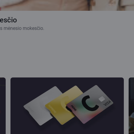
esčio
lės mėnesio mokesčio.