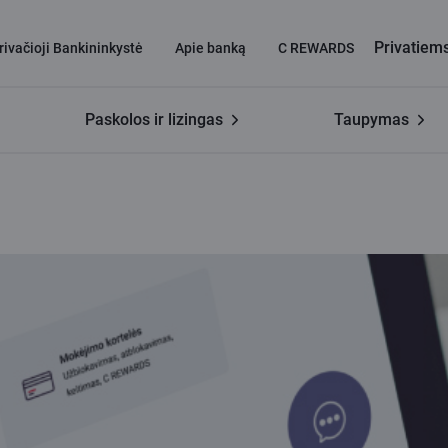
Privatiem
rivačioji Bankininkystė
Apie banką
C REWARDS
Paskolos ir lizingas
Taupymas
su Adele?