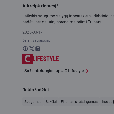
Atkreipk dėmesį!
Laikykis saugumo sąlygų ir neatskleisk dirbtinio i
padėti, bet galutinį sprendimą priimi Tu pats.
2025-03-17
Dalintis straipsniu
LIFESTYLE
Sužinok daugiau apie C Lifestyle
Raktažodžiai
Saugumas
Sukčiai
Finansinis raštingumas
Inovaci