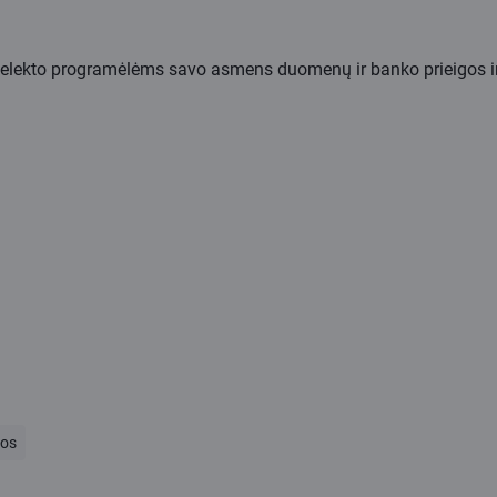
ntelekto programėlėms savo asmens duomenų ir banko prieigos info
jos