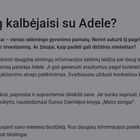
 kalbėjaisi su Adele?
lai – vienas sėkmingo gyvenimo pamatų. Norint sukurti šį pagrindą
 investavimą. Ar žinojai, kaip padėti gali dirbtinis intelektas?
 apdoroti daugybę skirtingų informacijos šaltinių leidžia per da
finansų patarėja Adelė. Ji gali generuoti atsakymus pagal konkreč
ukčiavimo atvejo patikrinimas. Svarbiausia užduoti konkrečius kl
iškiai, paprastai ir suprantamai išreikšti save. Jei sunku suprasti
o mokytis, naudodamasi Gunos Ciemlėjos knyga „Mano pinigai“.
anuojant savo mėnesio biudžetą. Kuo daugiau informacijos pateiks
ti tikslingai.