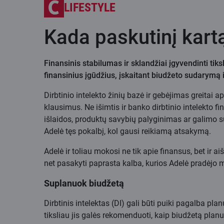
LIFESTYLE
Kada paskutinį kartą
Finansinis stabilumas ir sklandžiai įgyvendinti tiks
finansinius įgūdžius, įskaitant biudžeto sudarymą ir
Dirbtinio intelekto žinių bazė ir gebėjimas greitai
klausimus. Ne išimtis ir banko dirbtinio intelekto 
išlaidos, produktų savybių palyginimas ar galimo s
Adelė tęs pokalbį, kol gausi reikiamą atsakymą.
Adelė ir toliau mokosi ne tik apie finansus, bet ir a
net pasakyti paprasta kalba, kurios Adelė pradėj
Suplanuok biudžetą
Dirbtinis intelektas (DI) gali būti puiki pagalba pl
tiksliau jis galės rekomenduoti, kaip biudžetą planuo