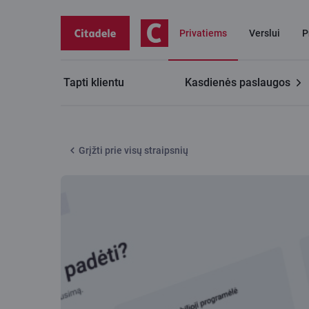
Privatiems
Verslui
P
Tapti klientu
Kasdienės paslaugos
Citadele tinklaraštis
Kada paskutinį kartą kalbėjaisi 
Grįžti prie visų straipsnių