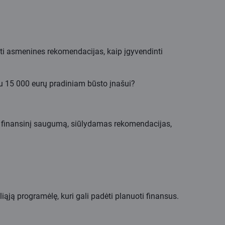
iūlyti asmenines rekomendacijas, kaip įgyvendinti
u 15 000 eurų pradiniam būsto įnašui?
avo finansinį saugumą, siūlydamas rekomendacijas,
iąją programėlę, kuri gali padėti planuoti finansus.