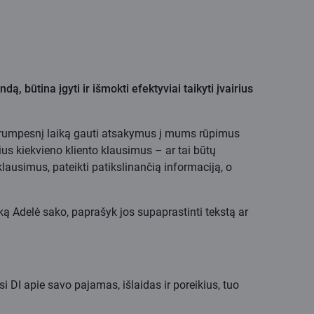
, būtina įgyti ir išmokti efektyviai taikyti įvairius
ug trumpesnį laiką gauti atsakymus į mums rūpimus
ius kiekvieno kliento klausimus – ar tai būtų
ausimus, pateikti patikslinančią informaciją, o
, ką Adelė sako, paprašyk jos supaprastinti tekstą ar
i DI apie savo pajamas, išlaidas ir poreikius, tuo