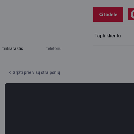
Tapti klientu
Citadele
3 dalykai, kurių bankas niekada neprašo
tinklaraštis
telefonu
Grįžti prie visų straipsnių