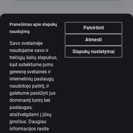
Pranešimas apie slapukų
Patvirtinti
naudojimą
Mobilioji programėlė
Atmesti
Savo svetainėje
Parsisiųsti programėlę
naudojame savo ir
Parsisiųsti programėlę
Slapukų nustatymai
Programėlė „iOS“ ir
trečiųjų šalių slapukus,
„Android“ įrenginiams
kad suteiktume jums
geresnę svetainės ir
Susisiekite su mumis
internetinių paslaugų
naudotojo patirtį, ir
Kontaktai
galėtume pasiūlyti jus
dominantį turinį bei
Naudinga informacija
paslaugas,
„Citadele“
atsižvelgdami į jūsų
Apie banką
įpročius. Daugiau
informacijos rasite
Žiniasklaidai