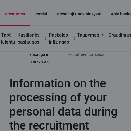
Privatiems
Verslui
Privačioji Bankininkystė
Apie bank
Tapti
Kasdienės
Paskolos
Taupymas
Draudima
Naudinga
Asmens
Information on the processing of
klientu
paslaugos
ir lizingas
duomenų
your personal data during the
apsauga ir
recruitment process
tvarkymas
Information on the
processing of your
personal data during
the recruitment