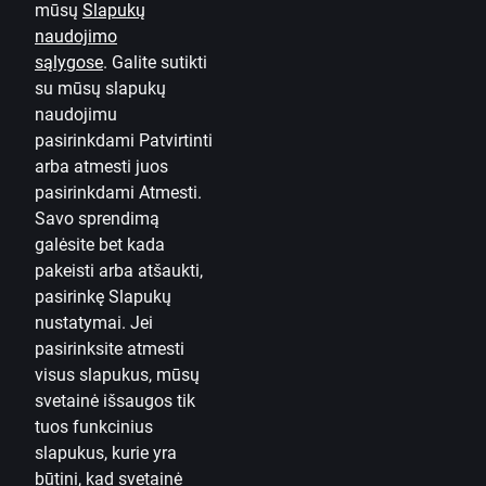
mūsų
Slapukų
naudojimo
Karjera
sąlygose
.
Galite sutikti
Tinklaraštis
su mūsų slapukų
Taisyklės ir sąlygos
naudojimu
pasirinkdami Patvirtinti
Naudojimosi taisyklės
arba atmesti juos
pasirinkdami Atmesti.
Slapukų nuostatos
Savo sprendimą
Asmens duomenų apsauga ir tvarkymas
galėsite bet kada
Naudinga
pakeisti arba atšaukti,
pasirinkę
Slapukų
Įkainiai privatiems klientams
nustatymai.
Jei
pasirinksite atmesti
Įkainiai verslo klientams
visus slapukus, mūsų
Valiutos skaičiuoklė
svetainė išsaugos tik
tuos funkcinius
Skaičiuoklės
slapukus, kurie yra
būtini, kad svetainė
Prieinamumas