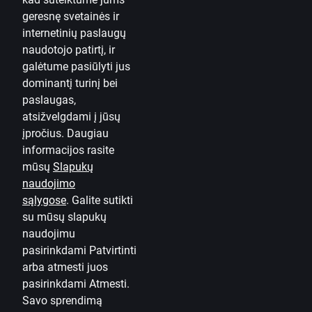
geresnę svetainės ir
Susisiekite su mumis
internetinių paslaugų
naudotojo patirtį, ir
Kontaktai
galėtume pasiūlyti jus
dominantį turinį bei
Naudinga informacija
paslaugas,
„Citadele“
atsižvelgdami į jūsų
Apie banką
įpročius. Daugiau
informacijos rasite
Žiniasklaidai
mūsų
Slapukų
naudojimo
Karjera
sąlygose
.
Galite sutikti
Tinklaraštis
su mūsų slapukų
Taisyklės ir sąlygos
naudojimu
pasirinkdami Patvirtinti
Naudojimosi taisyklės
arba atmesti juos
pasirinkdami Atmesti.
Slapukų nuostatos
Savo sprendimą
Asmens duomenų apsauga ir tvarkymas