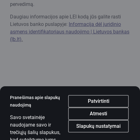
pervedimą.
Daugiau informacijos apie LEI kodą jūs galite rasti
Lietuvos banko puslapyje:
Informacija dėl juridinio
asmens identifikatoriaus naudojimo | Lietuvos bankas
(lb.lt)
.
Pranešimas apie slapukų
Patvirtinti
naudojimą
Mobilioji programėlė
Atmesti
Savo svetainėje
Parsisiųsti programėlę
naudojame savo ir
Parsisiųsti programėlę
Slapukų nustatymai
Programėlė „iOS“ ir
trečiųjų šalių slapukus,
„Android“ įrenginiams
kad suteiktume jums