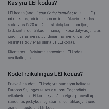
Kas yra LEI kodas?
LEI kodas (angl.
Legal Entity Identifier
, toliau – LEI) –
tai unikalus juridinio asmens identifikavimo kodas,
sudarytas iš 20 raidžių ir skaičių kombinacijos,
leidžiantis identifikuoti finansų rinkose dalyvaujančius
juridinius asmenis. Juridiniam asmeniui gali būti
priskirtas tik vienas unikalus LEI kodas.
Klientams – fiziniams asmenims LEI kodas
nereikalingas.
Kodėl reikalingas LEI kodas?
Prievolė naudoti LEI kodą yra numatyta keliuose
Europos Sąjungos teisės aktuose. Pagrindinis
reikalavimas LEI kodui kyla iš pareigos pranešti apie
sandorius prekybos registrams, identifikuojant juridinį
asmenį naudojant LEI kodą.