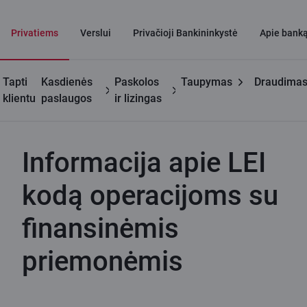
Privatiems
Verslui
Privačioji Bankininkystė
Apie bank
Tapti
Kasdienės
Paskolos
Taupymas
Draudima
Naudinga
Informacija apie LEI kodą operacijoms su finansinėmis
klientu
paslaugos
ir lizingas
priemonėmis
Informacija apie LEI
kodą operacijoms su
finansinėmis
priemonėmis