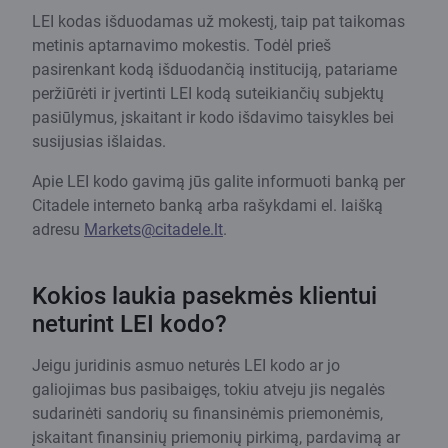
LEI kodas išduodamas už mokestį, taip pat taikomas
metinis aptarnavimo mokestis. Todėl prieš
pasirenkant kodą išduodančią instituciją, patariame
peržiūrėti ir įvertinti LEI kodą suteikiančių subjektų
pasiūlymus, įskaitant ir kodo išdavimo taisykles bei
susijusias išlaidas.
Apie LEI kodo gavimą jūs galite informuoti banką per
Citadele interneto banką arba rašykdami el. laišką
adresu
Markets@citadele.lt
.
Kokios laukia pasekmės klientui
neturint LEI kodo?
Jeigu juridinis asmuo neturės LEI kodo ar jo
galiojimas bus pasibaigęs, tokiu atveju jis negalės
sudarinėti sandorių su finansinėmis priemonėmis,
įskaitant finansinių priemonių pirkimą, pardavimą ar