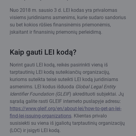
Nuo 2018 m. sausio 3 d. LEI kodas yra privalomas
visiems juridiniams asmenims, kurie sudaro sandorius
su bet kokios rūšies finansinėmis priemonėmis,
įskaitant ir finansinių priemonių perleidimą.
Kaip gauti LEI kodą?
Norint gauti LEI kodą, reikės pasirinkti vieną iš
tarptautinių LEI kodą suteikiančių organizacijų,
kurioms suteikta teisė suteikti LEI kodą juridiniams
asmenims. LEI kodus išduoda
Global Legal Entity
Identifier Foundation (GLEIF
) akredituoti subjektai. Jų
sąrašą galite rasti GLEIF interneto puslapyje adresu:
https://www.gleif.org/en/about-lei/how-to-get-an-lei-
find-lei-issuing-organizations
. Klientas privalo
susisiekti su viena iš įgaliotų tarptautinių organizacijų
(LOC) ir įsigyti LEI kodą.