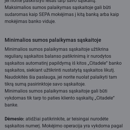
jei norite paskirstyti lėšas tarp savo sąskaitų.
Maksimalios sumos palaikymas sąskaitoje gali būti
sudaromas kaip SEPA mokėjimas į kitą banką arba kaip
mokėjimas banko viduje.
Minimalios sumos palaikymas sąskaitoje
Minimalios sumos palaikymas sąskaitoje užtikrina
reguliarų sąskaitos balanso patikrinimą ir nurodytos
sąskaitos automatinį papildymą iš kitos „Citadele“ banko
sąskaitos, siekiant užtikrinti nustatytą sąskaitos likutį.
Naudokitės šia paslauga, jei norite nuolat palaikyti tam
tikrą sumą pasirinktoje savo sąskaitoje.
Minimalios sumos palaikymas sąskaitoje gali būti
vykdomas tik tarp to paties kliento sąskaitų „Citadele“
banke.
Dėmesio:
atidžiai patikrinkite, ar teisingai nurodėte
sąskaitos numerį. Mokėjimo operacija yra vykdoma pagal