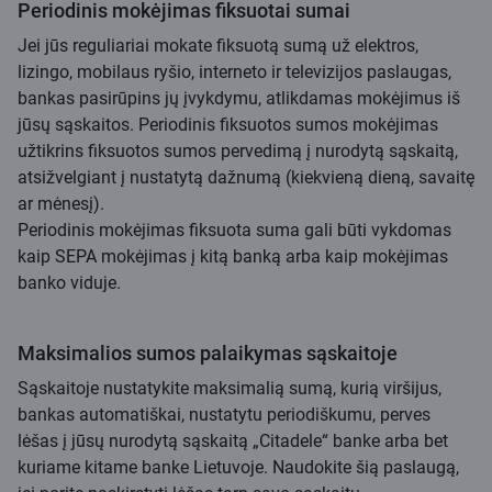
Periodinis mokėjimas fiksuotai sumai
Jei jūs reguliariai mokate fiksuotą sumą už elektros,
lizingo, mobilaus ryšio, interneto ir televizijos paslaugas,
bankas pasirūpins jų įvykdymu, atlikdamas mokėjimus iš
jūsų sąskaitos. Periodinis fiksuotos sumos mokėjimas
užtikrins fiksuotos sumos pervedimą į nurodytą sąskaitą,
atsižvelgiant į nustatytą dažnumą (kiekvieną dieną, savaitę
ar mėnesį).
Periodinis mokėjimas fiksuota suma gali būti vykdomas
kaip SEPA mokėjimas į kitą banką arba kaip mokėjimas
banko viduje.
Maksimalios sumos palaikymas sąskaitoje
Sąskaitoje nustatykite maksimalią sumą, kurią viršijus,
bankas automatiškai, nustatytu periodiškumu, perves
lėšas į jūsų nurodytą sąskaitą „Citadele“ banke arba bet
kuriame kitame banke Lietuvoje. Naudokite šią paslaugą,