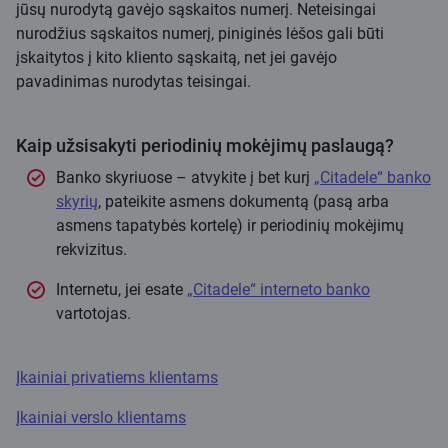
jūsų nurodytą gavėjo sąskaitos numerį. Neteisingai
nurodžius sąskaitos numerį, piniginės lėšos gali būti
įskaitytos į kito kliento sąskaitą, net jei gavėjo
pavadinimas nurodytas teisingai.
Kaip užsisakyti periodinių mokėjimų paslaugą?
Banko skyriuose – atvykite į bet kurį
„Citadele“ banko
skyrių
, pateikite asmens dokumentą (pasą arba
asmens tapatybės kortelę) ir periodinių mokėjimų
rekvizitus.
Internetu, jei esate
„Citadele“ interneto banko
vartotojas.
Įkainiai privatiems klientams
Įkainiai verslo klientams