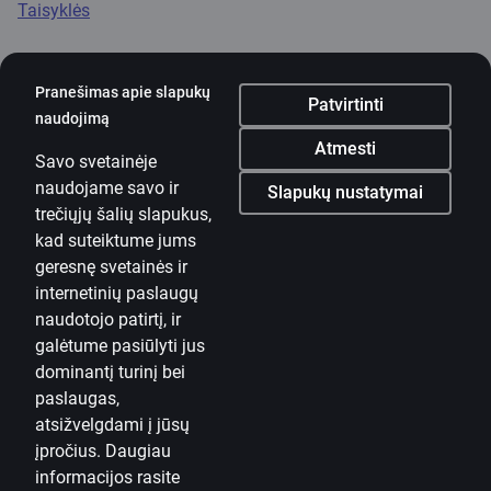
Taisyklės
Pranešimas apie slapukų
Patvirtinti
naudojimą
Mobilioji programėlė
Atmesti
Savo svetainėje
Parsisiųsti programėlę
naudojame savo ir
Parsisiųsti programėlę
Slapukų nustatymai
Programėlė „iOS“ ir
trečiųjų šalių slapukus,
„Android“ įrenginiams
kad suteiktume jums
geresnę svetainės ir
Susisiekite su mumis
internetinių paslaugų
naudotojo patirtį, ir
Kontaktai
galėtume pasiūlyti jus
dominantį turinį bei
Naudinga informacija
paslaugas,
„Citadele“
atsižvelgdami į jūsų
Apie banką
įpročius. Daugiau
informacijos rasite
Žiniasklaidai