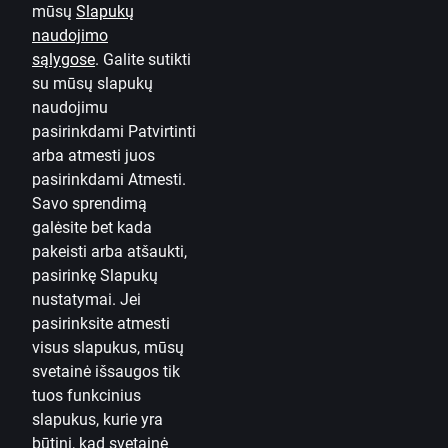
mūsų
Slapukų
naudojimo
Karjera
sąlygose
.
Galite sutikti
Tinklaraštis
su mūsų slapukų
Taisyklės ir sąlygos
naudojimu
pasirinkdami Patvirtinti
Naudojimosi taisyklės
arba atmesti juos
pasirinkdami Atmesti.
Slapukų nuostatos
Savo sprendimą
Asmens duomenų apsauga ir tvarkymas
galėsite bet kada
Naudinga
pakeisti arba atšaukti,
pasirinkę
Slapukų
Įkainiai privatiems klientams
nustatymai.
Jei
pasirinksite atmesti
Įkainiai verslo klientams
visus slapukus, mūsų
Valiutos skaičiuoklė
svetainė išsaugos tik
tuos funkcinius
Skaičiuoklės
slapukus, kurie yra
būtini, kad svetainė
Prieinamumas