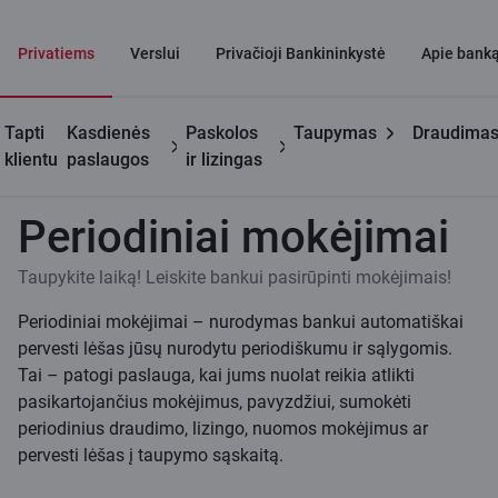
Privatiems
Verslui
Privačioji Bankininkystė
Apie bank
Tapti
Kasdienės
Paskolos
Taupymas
Draudima
Privatiems klientams
Mokėjimai
Periodiniai mokėjimai
klientu
paslaugos
ir lizingas
Periodiniai mokėjimai
Taupykite laiką! Leiskite bankui pasirūpinti mokėjimais!
Periodiniai mokėjimai – nurodymas bankui automatiškai
pervesti lėšas jūsų nurodytu periodiškumu ir sąlygomis.
Tai – patogi paslauga, kai jums nuolat reikia atlikti
pasikartojančius mokėjimus, pavyzdžiui, sumokėti
periodinius draudimo, lizingo, nuomos mokėjimus ar
pervesti lėšas į taupymo sąskaitą.