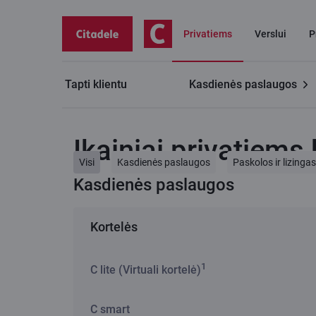
Privatiems
Verslui
P
Tapti klientu
Kasdienės paslaugos
Privatiems klientams
Įkainiai privatiems klientams
Įkainiai privatiems
Visi
Kasdienės paslaugos
Paskolos ir lizingas
Kasdienės paslaugos
Kortelės
1
C lite (Virtuali kortelė)
Paslauga
C smart