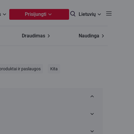
s
Prisijungti
Lietuvių
Draudimas
Naudinga
produktai ir paslaugos
Kita