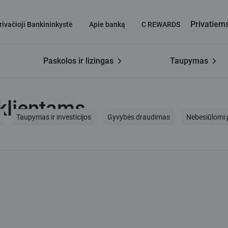
Privatiem
rivačioji Bankininkystė
Apie banką
C REWARDS
Paskolos ir lizingas
Taupymas
 klientams
Taupymas ir investicijos
Gyvybės draudimas
Nebesiūlomi 
Įkainis