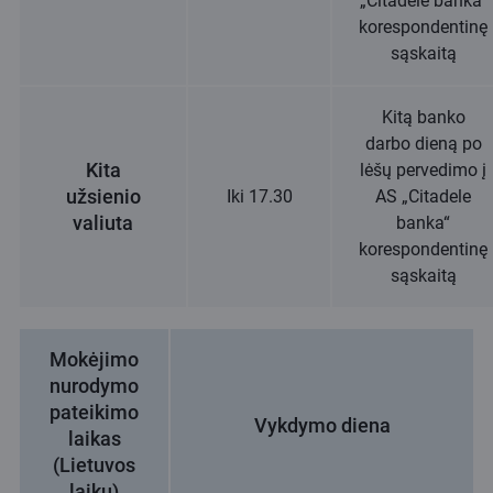
„Citadele banka“
korespondentinę
sąskaitą
Kitą banko
darbo dieną po
Kita
lėšų pervedimo į
užsienio
Iki 17.30
AS „Citadele
valiuta
banka“
korespondentinę
sąskaitą
Mokėjimo
nurodymo
pateikimo
Vykdymo diena
laikas
(Lietuvos
laiku)