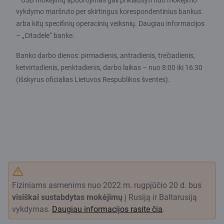
vykdymo maršruto per skirtingus korespondentinius bankus
arba kitų specifinių operacinių veiksnių. Daugiau informacijos
– „Citadele“ banke.
Banko darbo dienos: pirmadienis, antradienis, trečiadienis,
ketvirtadienis, penktadienis, darbo laikas – nuo 8:00 iki 16:30
(išskyrus oficialias Lietuvos Respublikos šventes).
Fiziniams asmenims nuo 2022 m. rugpjūčio 20 d. bus
visiškai sustabdytas mokėjimų
į Rusiją ir Baltarusiją
vykdymas.
Daugiau informacijos rasite čia
.