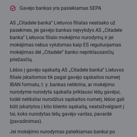
Gavėjo bankas yra pasiekiamas SEPA
AS „Citadele banka“ Lietuvos filialas neatsako už
pasekmes, jei gavėjo bankas neįvykdys AS „Citadele
banka“ Lietuvos filialo mokėjimo nurodymų ir jei
mokėjimas nebus vykdomas kaip ES reguliuojamas
mokėjimas dėl „Citadele“ banko nepriklausančių
priežasčių.
Lėšos į gavėjo sąskaitą AS „Citadele banka“ Lietuvos
filiale įskaitomos tik pagal gavėjo sąskaitos numerį
IBAN formatu, t. y. bankas netikrina, ar mokėjimo
nurodyme nurodyta sąskaita priklauso lėšų gavėjui,
todėl netiksliai nurodžius sąskaitos numerį, lėšos gali
būti įskaitytos į kito kliento sąskaitą, neatsižvelgiant į
tai, koks nurodytas lėšų gavėjo vardas, pavardė
(pavadinimas).
Jei mokėjimo nurodymas pateikiamas bankui po