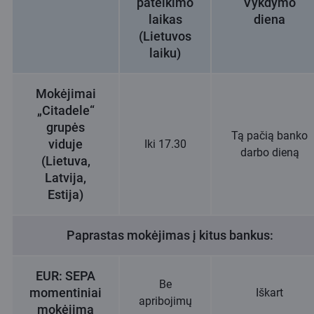
pateikimo
Vykdymo
laikas
diena
(Lietuvos
laiku)
Mokėjimai
„Citadele“
grupės
Tą pačią banko
viduje
Iki 17.30
darbo dieną
(Lietuva,
Latvija,
Estija)
Paprastas mokėjimas į kitus bankus:
EUR: SEPA
Be
momentiniai
Iškart
apribojimų
mokėjima