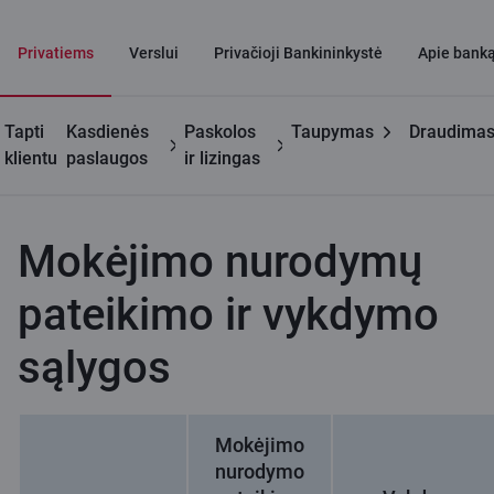
Privatiems
Verslui
Privačioji Bankininkystė
Apie bank
Tapti
Kasdienės
Paskolos
Taupymas
Draudima
Privatiems
Mokėjimai
Mokėjimo nurodymų pateikimo ir
klientu
paslaugos
ir lizingas
klientams
vykdymo sąlygos
Mokėjimo nurodymų
pateikimo ir vykdymo
sąlygos
Mokėjimo
nurodymo