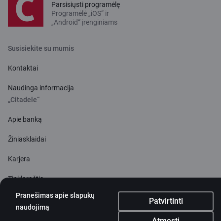
Parsisiųsti programėlę
Programėlė „iOS“ ir
„Android“ įrenginiams
Susisiekite su mumis
Kontaktai
Naudinga informacija
„Citadele“
Apie banką
Žiniasklaidai
Karjera
Tinklaraštis
Taisyklės ir sąlygos
Pranešimas apie slapukų
Patvirtinti
naudojimą
Naudojimosi taisyklės
Atmesti