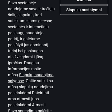
Savo svetainėje
Slapukų nuostatos
naudojame savo ir trečiųjų
Slapukų nustatymai
šalių slapukus, kad
Asmens duomenų apsauga ir tvarkymas
suteiktume jums geresnę
Naudinga
svetainės ir internetinių
Įkainiai privatiems klientams
paslaugų naudotojo
patirtį, ir galėtume
Įkainiai verslo klientams
pasiūlyti jus dominantį
turinį bei paslaugas,
Valiutos skaičiuoklė
atsižvelgdami į jūsų
Skaičiuoklės
įpročius. Daugiau
informacijos rasite
Prieinamumas
mūsų
Slapukų naudojimo
sąlygose
.
Galite sutikti su
Svetainės planas
mūsų slapukų naudojimu
Developers Portal
citadele.lv
citadele.ee
pasirinkdami Patvirtinti
(PSD2)
arba atmesti juos
pasirinkdami Atmesti.
Savo sprendimą galėsite