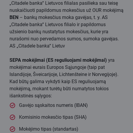
„Citadele banka“ Lietuvos filialas pasilieka sau teisę
nuskaičiuoti papildomus mokesčius už OUR mokėjimą
BEN
– bankų mokesčius moka gavėjas, t. y. AS
„Citadele banka“ Lietuvos filialo ir papildomus
užsienio bankų nustatytus mokesčius, kurie yra
nurašomi nuo pervedamos sumos, sumoka gavėjas.
AS „Citadele banka“ Lietuv
SEPA mokėjimai (ES reguliuojami mokėjimai)
yra
mokėjimai eurais Europos Sąjungoje (taip pat
Islandijoje, Šveicarijoje, Lichtenšteine ir Norvegijoje).
Kad būtų galima vykdyti kaip ES reguliuojamą
mokėjimą, mokant turėtų būti numatytos tokios
išankstinės sąlygos:
Gavėjo sąskaitos numeris (IBAN)
Komisinio mokesčio tipas (SHA)
Mokėjimo tipas (standartas)