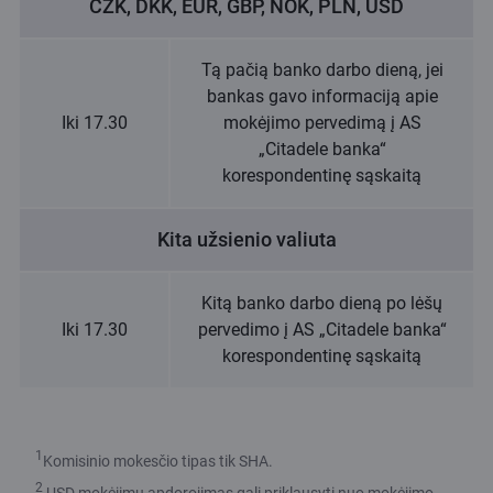
CZK, DKK, EUR, GBP, NOK, PLN, USD
Tą pačią banko darbo dieną, jei
bankas gavo informaciją apie
Iki 17.30
mokėjimo pervedimą į AS
„Citadele banka“
korespondentinę sąskaitą
Kita užsienio valiuta
Kitą banko darbo dieną po lėšų
Iki 17.30
pervedimo į AS „Citadele banka“
korespondentinę sąskaitą
1
Komisinio mokesčio tipas tik SHA.
2
USD mokėjimų apdorojimas gali priklausyti nuo mokėjimo