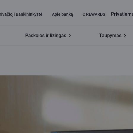
Privatiem
rivačioji Bankininkystė
Apie banką
C REWARDS
Paskolos ir lizingas
Taupymas
inėje finansinėje aplinkoje