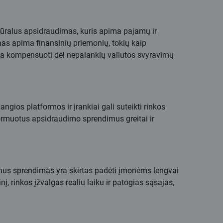
natūralus apsidraudimas, kuris apima pajamų ir
mas apima finansinių priemonių, tokių kaip
 arba kompensuoti dėl nepalankių valiutos svyravimų
ios platformos ir įrankiai gali suteikti rinkos
ormuotus apsidraudimo sprendimus greitai ir
rnus sprendimas yra skirtas padėti įmonėms lengvai
į, rinkos įžvalgas realiu laiku ir patogias sąsajas,