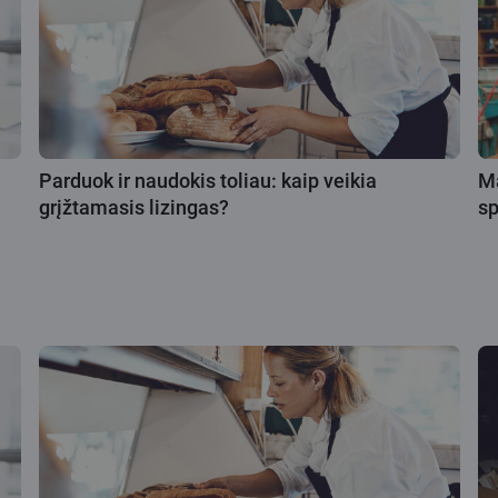
Parduok ir naudokis toliau: kaip veikia
Ma
grįžtamasis lizingas?
s