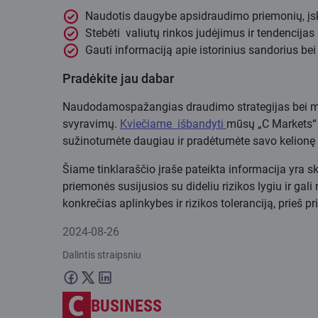
Naudotis daugybe apsidraudimo priemonių, įska
Stebėti valiutų rinkos judėjimus ir tendencijas r
Gauti informaciją apie istorinius sandorius bei 
Pradėkite jau dabar
Naudodamospažangias draudimo strategijas bei mod
svyravimų.
Kviečiame išbandyti
mūsų „C Markets“ p
sužinotumėte daugiau ir pradėtumėte savo kelionę l
Šiame tinklaraščio įraše pateikta informacija yra sk
priemonės susijusios su dideliu rizikos lygiu ir gal
konkrečias aplinkybes ir rizikos toleranciją, prieš 
2024-08-26
Dalintis straipsniu
BUSINESS