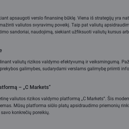
kiant apsaugoti verslo finansinę būklę. Viena iš strategijų yra 
umažinti valiutos svyravimų poveikį. Taip pat valiutų apsidraudi
keitimo sandoriai, naudojimą, siekiant užfiksuoti valiutų kursus
e
inant valiutų rizikos valdymo efektyvumą ir veiksmingumą. Pažang
as prekybos galimybes, sudarydami verslams galimybę priimti inf
latformą – „C Markets“
etinę valiutos rizikos valdymo platformą „C Markets“. Šis mode
roblemas. Mūsų platforma siūlo platų apsidraudimo priemonių rinkin
e savo konkrečių poreikių.