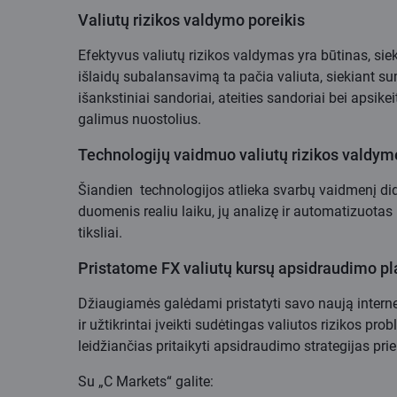
Valiutų rizikos valdymo poreikis
Efektyvus valiutų rizikos valdymas yra būtinas, sie
išlaidų subalansavimą ta pačia valiuta, siekiant s
išankstiniai sandoriai, ateities sandoriai bei apsi
galimus nuostolius.
Technologijų vaidmuo valiutų rizikos valdym
Šiandien technologijos atlieka svarbų vaidmenį did
duomenis realiu laiku, jų analizę ir automatizuot
tiksliai.
Pristatome FX valiutų kursų apsidraudimo p
Džiaugiamės galėdami pristatyti savo naują intern
ir užtikrintai įveikti sudėtingas valiutos rizikos p
leidžiančias pritaikyti apsidraudimo strategijas pri
Su „C Markets“ galite: