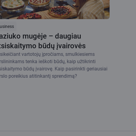
usiness
aziuko mugėje – daugiau
tsiskaitymo būdų įvairovės
sikeičiant vartotojų įpročiams, smulkiesiems
rslininkams tenka ieškoti būdų, kaip užtikrinti
siskaitymo būdų įvairovę. Kaip pasirinkti geriausiai
rslo poreikius atitinkantį sprendimą?