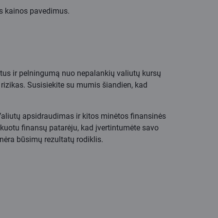
os kainos pavedimus.
us ir pelningumą nuo nepalankių valiutų kursų
rizikas. Susisiekite su mumis šiandien, kad
 Valiutų apsidraudimas ir kitos minėtos finansinės
fikuotu finansų patarėju, kad įvertintumėte savo
 nėra būsimų rezultatų rodiklis.