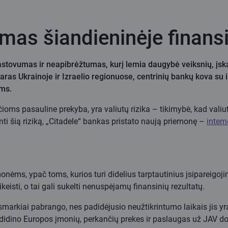
ymas šiandieninėje finans
stovumas ir neapibrėžtumas, kurį lemia daugybė veiksnių, įska
s Ukrainoje ir Izraelio regionuose, centrinių bankų kova su in
ams.
oms pasauline prekyba, yra valiutų rizika – tikimybė, kad valiut
i šią riziką, „Citadele“ bankas pristato naują priemonę –
intern
įmonėms, ypač toms, kurios turi didelius tarptautinius įsipareigoj
eisti, o tai gali sukelti nenuspėjamų finansinių rezultatų.
smarkiai pabrango, nes padidėjusio neužtikrintumo laikais jis yr
idino Europos įmonių, perkančių prekes ir paslaugas už JAV doler