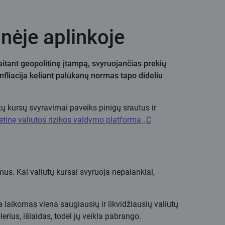
inėje aplinkoje
itant geopolitinę įtampą, svyruojančias prekių
fliacija keliant palūkanų normas tapo dideliu
ų kursų svyravimai paveiks pinigų srautus ir
etinę valiutos rizikos valdymo platformą „C
imus. Kai valiutų kursai svyruoja nepalankiai,
a laikomas viena saugiausių ir likvidžiausių valiutų
ius, išlaidas, todėl jų veikla pabrango.