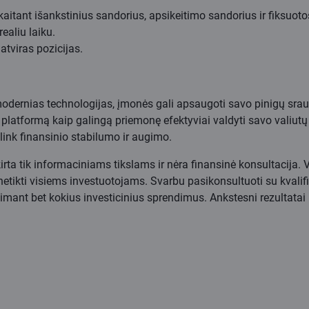
itant išankstinius sandorius, apsikeitimo sandorius ir fiksuot
ealiu laiku.
atviras pozicijas.
ernias technologijas, įmonės gali apsaugoti savo pinigų sraut
latformą kaip galingą priemonę efektyviai valdyti savo valiutų 
ink finansinio stabilumo ir augimo.
irta tik informaciniams tikslams ir nėra finansinė konsultacija.
i netikti visiems investuotojams. Svarbu pasikonsultuoti su kvali
priimant bet kokius investicinius sprendimus. Ankstesni rezultatai