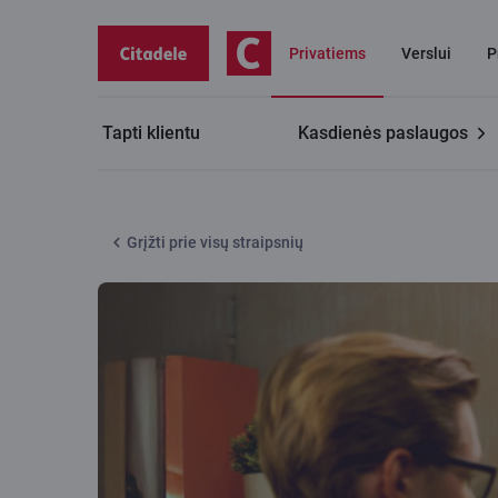
Privatiems
Verslui
P
Tapti klientu
Kasdienės paslaugos
Citadele tinklaraštis
Valiutų rizikos valdymas šiandien
Grįžti prie visų straipsnių