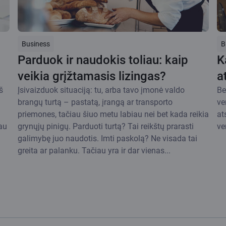
Business
B
Parduok ir naudokis toliau: kaip
K
veikia grįžtamasis lizingas?
a
š
Įsivaizduok situaciją: tu, arba tavo įmonė valdo
Be
brangų turtą – pastatą, įrangą ar transporto
ve
priemones, tačiau šiuo metu labiau nei bet kada reikia
at
iau
grynųjų pinigų. Parduoti turtą? Tai reikštų prarasti
ve
galimybę juo naudotis. Imti paskolą? Ne visada tai
greita ar palanku. Tačiau yra ir dar vienas...