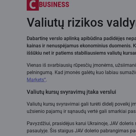
BUSINESS
Valiutų rizikos vald
Dabartinę verslo aplinką apibūdina padidėjęs nepa
kainas ir nenuspėjamus ekonominius duomenis. Kara
iššūkiu net ir patiems stabiliausiems valiutų kurs
Vienas iš svarbiausių rūpesčių įmonėms, užsiimanči
pelningumą. Kad įmonės galėtų kuo labiau sumažint
Markets“
.
Valiutų kursų svyravimų įtaka verslui
Valiutų kursų svyravimai gali turėti didelį poveikį 
užsienio pajamų ir sąnaudų vertė gali smarkiai pasik
Pavyzdžiui, prasidėjus karui Ukrainoje, JAV doleris 
pasaulyje. Šis staigus JAV dolerio pabrangimas pad