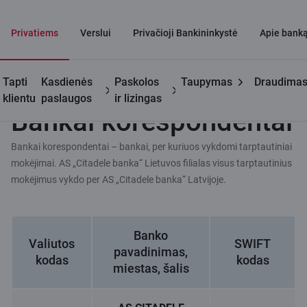
Privatiems
Verslui
Privačioji Bankininkystė
Apie bank
Tapti
Kasdienės
Paskolos
Taupymas
Draudima
klientu
paslaugos
ir lizingas
Bankai korespondentai
Bankai korespondentai – bankai, per kuriuos vykdomi tarptautiniai
mokėjimai. AS „Citadele banka“ Lietuvos filialas visus tarptautinius
mokėjimus vykdo per AS „Citadele banka“ Latvijoje.
Banko
Valiutos
SWIFT
pavadinimas,
kodas
kodas
miestas, šalis