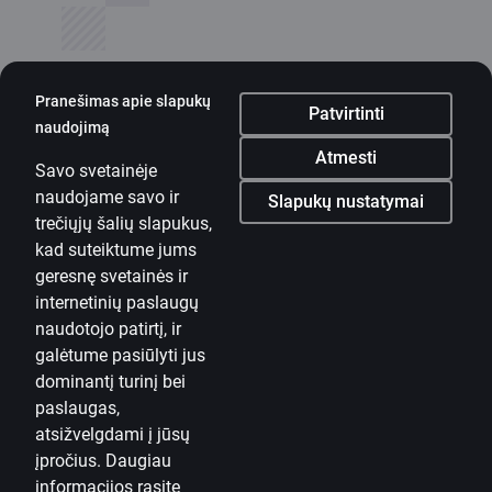
Pranešimas apie slapukų
Patvirtinti
naudojimą
Mobilioji programėlė
Atmesti
Savo svetainėje
Parsisiųsti programėlę
naudojame savo ir
Parsisiųsti programėlę
Slapukų nustatymai
Programėlė „iOS“ ir
trečiųjų šalių slapukus,
„Android“ įrenginiams
kad suteiktume jums
geresnę svetainės ir
Susisiekite su mumis
internetinių paslaugų
naudotojo patirtį, ir
Kontaktai
galėtume pasiūlyti jus
dominantį turinį bei
Naudinga informacija
paslaugas,
„Citadele“
atsižvelgdami į jūsų
Apie banką
įpročius. Daugiau
informacijos rasite