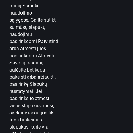
Žiniasklaidai
mūsų
Slapukų
naudojimo
Karjera
sąlygose
.
Galite sutikti
Tinklaraštis
su mūsų slapukų
Taisyklės ir sąlygos
naudojimu
pasirinkdami Patvirtinti
Naudojimosi taisyklės
arba atmesti juos
pasirinkdami Atmesti.
Slapukų nuostatos
Savo sprendimą
Asmens duomenų apsauga ir tvarkymas
galėsite bet kada
Naudinga
pakeisti arba atšaukti,
pasirinkę
Slapukų
Įkainiai privatiems klientams
nustatymai.
Jei
pasirinksite atmesti
Įkainiai verslo klientams
visus slapukus, mūsų
Valiutos skaičiuoklė
svetainė išsaugos tik
tuos funkcinius
Skaičiuoklės
slapukus, kurie yra