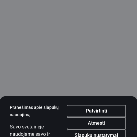
Pranešimas apie slapukų
Patvirtinti
naudojimą
Atmesti
Savo svetainėje
naudojame savo ir
Slapukų nustatymai