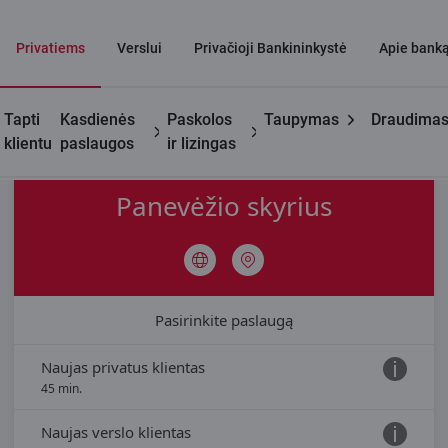
Privatiems
Verslui
Privačioji Bankininkystė
Apie bank
Tapti
Kasdienės
Paskolos
Taupymas
Draudima
Kontaktai
Konsultacija banko skyriuje
Panevėžio skyrius
klientu
paslaugos
ir lizingas