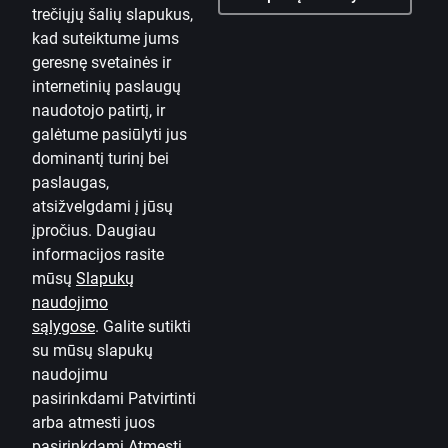
trečiųjų šalių slapukus,
kad suteiktume jums
geresnę svetainės ir
internetinių paslaugų
naudotojo patirtį, ir
galėtume pasiūlyti jus
dominantį turinį bei
paslaugas,
atsižvelgdami į jūsų
įpročius. Daugiau
informacijos rasite
mūsų
Slapukų
naudojimo
sąlygose
.
Galite sutikti
su mūsų slapukų
naudojimu
pasirinkdami Patvirtinti
arba atmesti juos
pasirinkdami Atmesti.