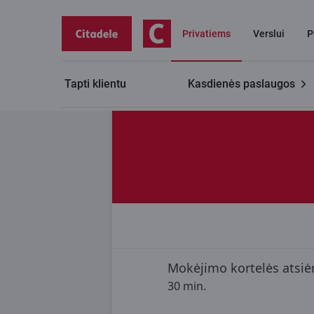
Privatiems
Verslui
P
Tapti klientu
Kasdienės paslaugos
Kontaktai
Konsultacija banko skyriuje
Klaipėdos