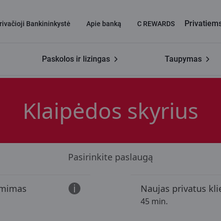
Privatiem
rivačioji Bankininkystė
Apie banką
C REWARDS
Paskolos ir lizingas
Taupymas
 skyrius