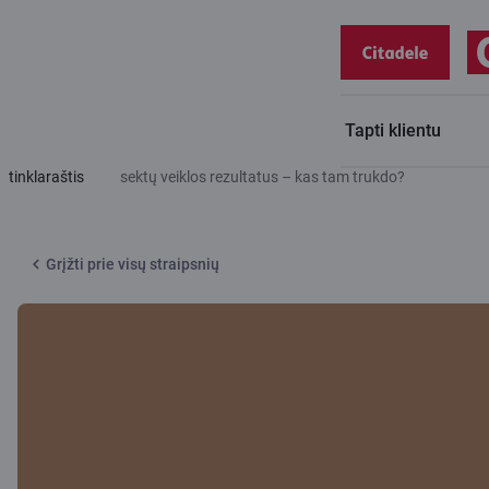
Tapti klientu
Citadele
Verslas pripažįsta, kad veiktų pelningiau, jei labiau
tinklaraštis
sektų veiklos rezultatus – kas tam trukdo?
Grįžti prie visų straipsnių