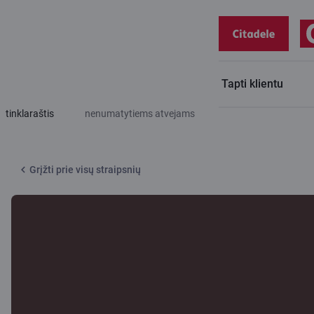
Tapti klientu
Citadele
Mažos paskolos – efektyvus finansinis sprendimas
tinklaraštis
nenumatytiems atvejams
Grįžti prie visų straipsnių