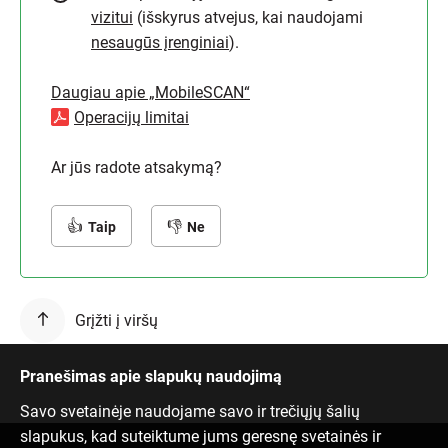
vizitui
(išskyrus atvejus, kai naudojami
nesaugūs įrenginiai
).
Daugiau apie „MobileSCAN“
Operacijų limitai
Ar jūs radote atsakymą?
Taip
Ne
Grįžti į viršų
Pranešimas apie slapukų naudojimą
Savo svetainėje naudojame savo ir trečiųjų šalių
slapukus, kad suteiktume jums geresnę svetainės ir