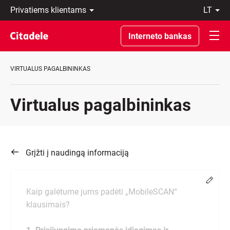
Privatiems
lt
klientams
LT
Verslo
EN
Interneto bankas
klientams
Private
Banking
VIRTUALUS PAGALBININKAS
Apie
banką
C
Virtualus pagalbininkas
REWARDS
Grįžti į naudingą informaciją
Chang
Kaip galėtume jums padėti „MobileSCAN“
klausimais?