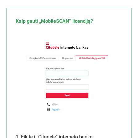
Kaip gauti „MobileSCAN“ licenciją?
1. Eikite į
„Citadele“ interneto banką
.