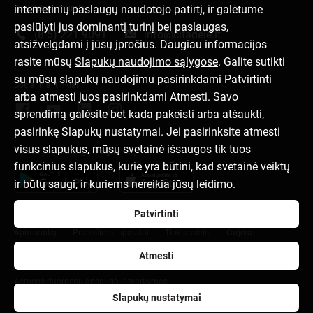
internetinių paslaugų naudotojo patirtį, ir galėtume
Susisiek su mumis
pasiūlyti jus dominantį turinį bei paslaugas,
(8 5) 221 9091
info@citadele.lt
atsižvelgdami į jūsų įpročius. Daugiau informacijos
rasite mūsų
Slapukų naudojimo sąlygose
. Galite sutikti
su mūsų slapukų naudojimu pasirinkdami Patvirtinti
Socialiniai tinklai
arba atmesti juos pasirinkdami Atmesti. Savo
sprendimą galėsite bet kada pakeisti arba atšaukti,
pasirinkę Slapukų nustatymai. Jei pasirinksite atmesti
visus slapukus, mūsų svetainė išsaugos tik tuos
Parsisiųsk mobiliąją programėlę
funkcinius slapukus, kurie yra būtini, kad svetainė veiktų
ir būtų saugi, ir kuriems nereikia jūsų leidimo.
Patvirtinti
Apie banką
Pranešimai spaudai
Tinklaraštis
Karjera
Atmesti
Naudojimosi taisyklės
Slapukų nuostatos
Asmens duomenų apsauga ir tvarkymas
Slapukų nustatymai
citadele.lv
citadele.ee
Developers Portal (PSD2)