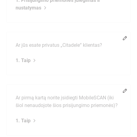
1. Prisijungimo priemonės įdiegimas ir
nustatymas
Chang
Ar jūs esate privatus „Citadele“ klientas?
1. Taip
Chang
Ar pirmą kartą norite įsidiegti MobileSCAN (iki
šiol nenaudojote šios prisijungimo priemonės)?
1. Taip