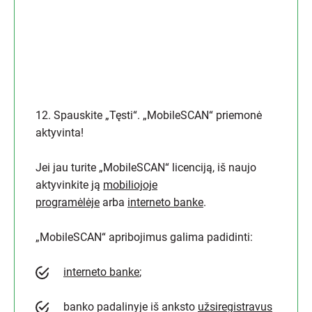
12. Spauskite „Tęsti“. „MobileSCAN“ priemonė
aktyvinta!
Jei jau turite „MobileSCAN“ licenciją, iš naujo
aktyvinkite ją
mobiliojoje
programėlėje
arba
interneto banke
.
„MobileSCAN“ apribojimus galima padidinti:
interneto banke
;
banko padalinyje iš anksto
užsiregistravus