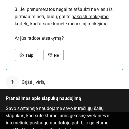
3. Jei prenumeratos negalite atšaukti nė vienu iš
pirmiau minėtų būdų, galite
pakeisti mokėjimo
kortelę
, kad atšauktumėte mėnesinį mokėjimą.
Ar jūs radote atsakymą?
Taip
Ne
Grįžti į viršų
Pranešimas apie slapukų naudojimą
Savo svetainėje naudojame savo ir trečiųjų šalių
slapukus, kad suteiktume jums geresnę svetainės ir
internetinių paslaugų naudotojo patirtį, ir galėtume
Susisiek su mumis