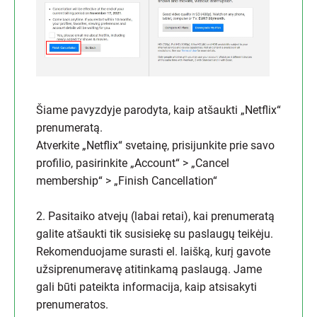
Šiame pavyzdyje parodyta, kaip atšaukti „Netflix“
prenumeratą.
Atverkite „Netflix“ svetainę, prisijunkite prie savo
profilio, pasirinkite „Account“ > „Cancel
membership“ > „Finish Cancellation“
2. Pasitaiko atvejų (labai retai), kai prenumeratą
galite atšaukti tik susisiekę su paslaugų teikėju.
Rekomenduojame surasti el. laišką, kurį gavote
užsiprenumeravę atitinkamą paslaugą. Jame
gali būti pateikta informacija, kaip atsisakyti
prenumeratos.