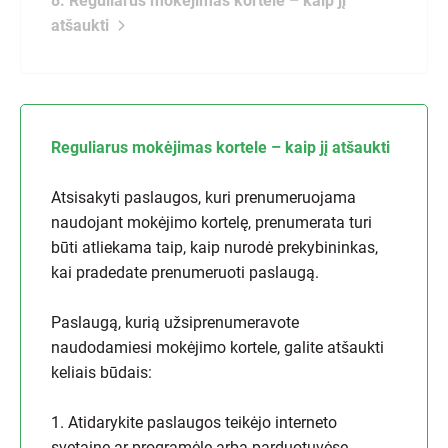
8. Reguliarus mokėjimas kortele – kaip jį
atšaukti
Reguliarus mokėjimas kortele – kaip jį atšaukti
Atsisakyti paslaugos, kuri prenumeruojama
naudojant mokėjimo kortelę, prenumerata turi
būti atliekama taip, kaip nurodė prekybininkas,
kai pradedate prenumeruoti paslaugą.
Paslaugą, kurią užsiprenumeravote
naudodamiesi mokėjimo kortele, galite atšaukti
keliais būdais:
1. Atidarykite paslaugos teikėjo interneto
svetainę ar programėlę arba parduotuvėse