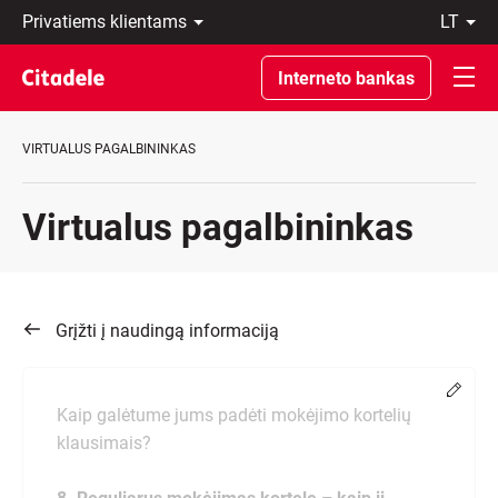
Privatiems
lt
klientams
LT
Verslo
EN
Interneto bankas
klientams
Private
Banking
VIRTUALUS PAGALBININKAS
Apie
banką
C
Virtualus pagalbininkas
REWARDS
Grįžti į naudingą informaciją
Chang
Kaip galėtume jums padėti mokėjimo kortelių
klausimais?