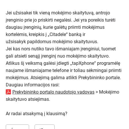
Jei užsisakei tik vieną mokėjimo skaitytuvą, antrojo
įrenginio prie jo priskirti negalėsi. Jei yra poreikis turėti
daugiau įrenginių, kurie galėtų priimti mokėjimus
kortelėmis, kreipkis į „Citadele“ banką ir
užsisakyk papildomus mokėjimo skaitytuvus.
Jei kas nors nutiko tavo išmaniajam įrenginiui, tuomet
gali atsieti senąjį įrenginį nuo mokėjimo skaitytuvo.
Atlikus šį veiksmą galėsi įdiegti „tapXphone“ programėlę
naujame išmaniajame telefone ir toliau sėkmingai priimti
mokėjimus. Atsiejimą galima atlikti Prekybininko portale.
Daugiau informacijos rasi:
Prekybininko portalo naudotojo vadovas
> Mokėjimo
skaitytuvo atsiejimas.
Ar radai atsakymą į klausimą?