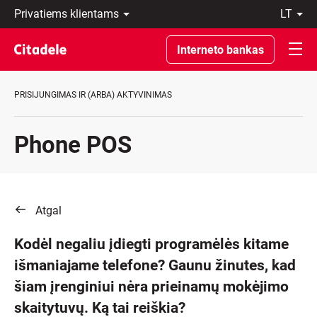
Privatiems
lt
klientams
LT
Verslo
EN
Interneto bankas
klientams
Private
Banking
PRISIJUNGIMAS IR (ARBA) AKTYVINIMAS
Apie
banką
C
Phone POS
REWARDS
Atgal
Kodėl negaliu įdiegti programėlės kitame
išmaniajame telefone? Gaunu žinutes, kad
šiam įrenginiui nėra prieinamų mokėjimo
skaitytuvų. Ką tai reiškia?