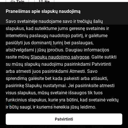
Taip
Ne
Pranešimas apie slapukų naudojimą
Savo svetainėje naudojame savo ir trečiųjų šalių
slapukus, kad suteiktume jums geresnę svetainės ir
internetinių paslaugų naudotojo patirtį, ir galėtume
Susisiek su mumis
pasiūlyti jus dominantį turinį bei paslaugas,
(8 5) 221 9091
info@citadele.lt
atsižvelgdami į jūsų įpročius. Daugiau informacijos
rasite mūsų
Slapukų naudojimo sąlygose
. Galite sutikti
su mūsų slapukų naudojimu pasirinkdami Patvirtinti
Socialiniai tinklai
arba atmesti juos pasirinkdami Atmesti. Savo
sprendimą galėsite bet kada pakeisti arba atšaukti,
pasirinkę Slapukų nustatymai. Jei pasirinksite atmesti
visus slapukus, mūsų svetainė išsaugos tik tuos
Parsisiųsk mobiliąją programėlę
funkcinius slapukus, kurie yra būtini, kad svetainė veiktų
ir būtų saugi, ir kuriems nereikia jūsų leidimo.
Patvirtinti
Apie banką
Pranešimai spaudai
Tinklaraštis
Karjera