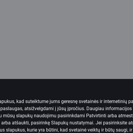
lapukus, kad suteiktume jums geresnę svetainės ir internetinių 
ei paslaugas, atsižvelgdami į jūsų įpročius. Daugiau informacijos 
 su mūsų slapukų naudojimu pasirinkdami Patvirtinti arba atmest
 arba atšaukti, pasirinkę
Slapukų nustatymai.
Jei pasirinksite a
 slapukus, kurie yra būtini, kad svetainė veiktų ir būtų saugi,
i