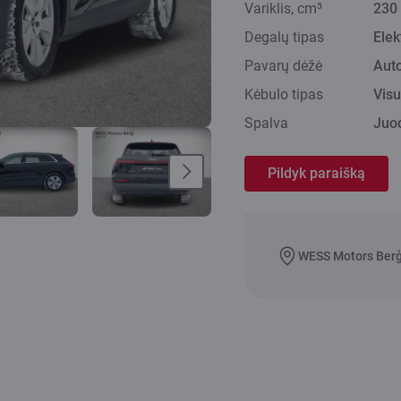
Variklis, cm³
230
Degalų tipas
Elek
Pavarų dėžė
Aut
Kėbulo tipas
Visu
Spalva
Juo
Pildyk paraišką
WESS Motors Berģo