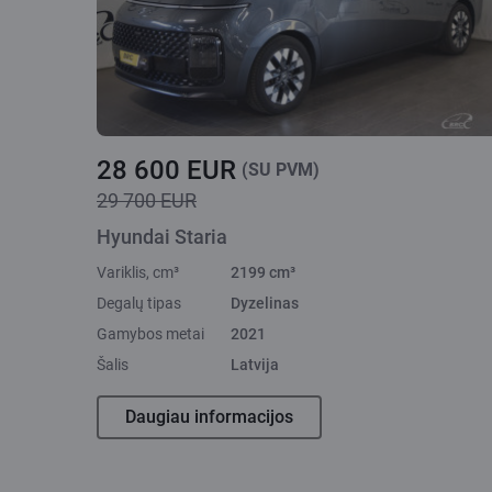
28 600 EUR
(SU PVM)
29 700 EUR
Hyundai Staria
Variklis, cm³
2199 cm³
Degalų tipas
Dyzelinas
Gamybos metai
2021
Šalis
Latvija
Daugiau informacijos