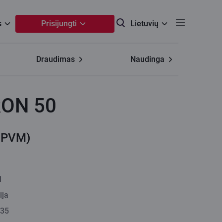
s
Prisijungti
Lietuvių
Draudimas
Naudinga
RON 50
 PVM)
1
ija
735