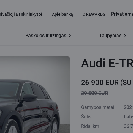
Privatiem
rivačioji Bankininkystė
Apie banką
C REWARDS
Paskolos ir lizingas
Taupymas
Audi E-T
26 900 EUR
(SU
29 500 EUR
Gamybos metai
202
Šalis
Latv
Rida, km
36 