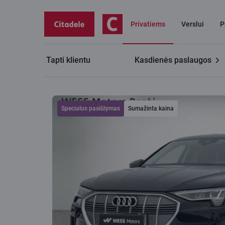
Privatiems
Verslui
P
Tapti klientu
Kasdienės paslaugos
Audi E-TRON 50
Specialus pasiūlymas
Sumažinta kaina