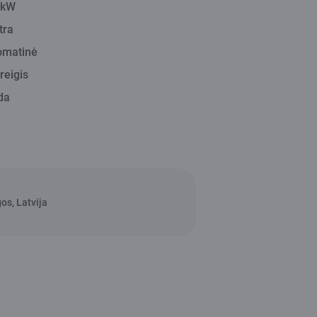
 kW
tra
omatinė
reigis
da
s, Latvija