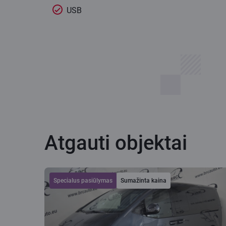
USB
Atgauti objektai
Specialus pasiūlymas
Sumažinta kaina