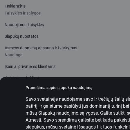
Tinklaraštis
Taisyklės ir sąlygos
Naudojimosi taisyklės
Slapukų nuostatos
Asmens duomenų apsauga ir tvarkymas
Naudinga
Įkainiai privatiems klientams
Įkainiai verslo klientams
Pranešimas apie slapukų naudojimą
Valiutos skaičiuoklė
Savo svetainėje naudojame savo ir trečiųjų šalių s
Skaičiuoklės
patirtį, ir galėtume pasiūlyti jus dominantį turinį b
mūsų
Slapukų naudojimo sąlygose
.
Galite sutikti
Prieinamumas
Atmesti. Savo sprendimą galėsite bet kada pakeisti
Svetainės planas
slapukus, mūsų svetainė išsaugos tik tuos funkcinius