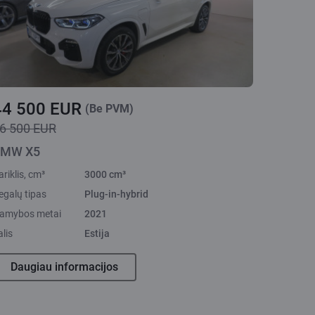
44 500 EUR
(Be PVM)
6 500 EUR
MW X5
ariklis, cm³
3000 cm³
egalų tipas
Plug-in-hybrid
amybos metai
2021
alis
Estija
Daugiau informacijos