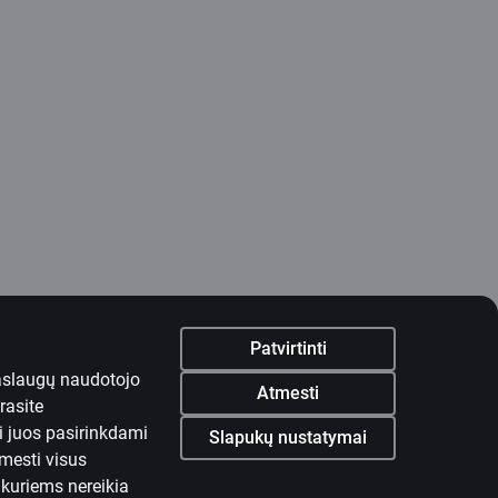
Patvirtinti
paslaugų naudotojo
Atmesti
rasite
i juos pasirinkdami
Slapukų nustatymai
tmesti visus
r kuriems nereikia