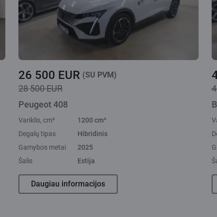
26 500 EUR
(SU PVM)
28 500 EUR
4
Peugeot 408
B
Variklis, cm³
1200 cm³
V
Degalų tipas
Hibridinis
D
Gamybos metai
2025
G
Šalis
Estija
Š
Daugiau informacijos