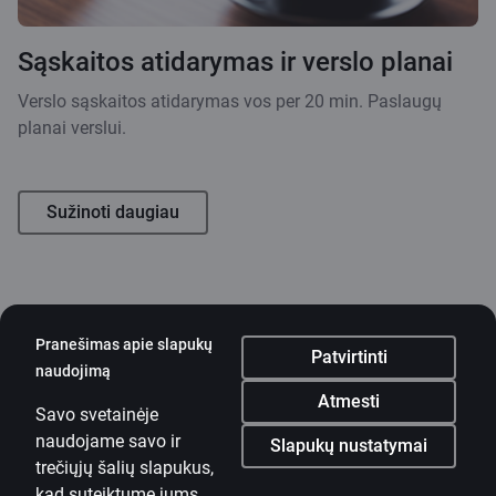
Sąskaitos atidarymas ir verslo planai
Verslo sąskaitos atidarymas vos per 20 min. Paslaugų
planai verslui.
Sužinoti daugiau
Pranešimas apie slapukų
Patvirtinti
naudojimą
Mobilioji programėlė
Atmesti
Savo svetainėje
Parsisiųsti programėlę
Parsisiųsti programėlę
naudojame savo ir
Slapukų nustatymai
Programėlė „iOS“ ir
trečiųjų šalių slapukus,
„Android“ įrenginiams
kad suteiktume jums