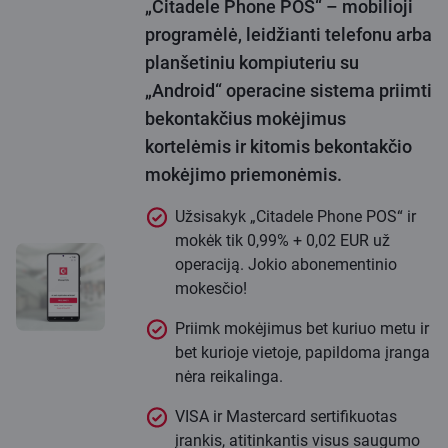
„Citadele Phone POS“ – mobilioji
programėlė, leidžianti telefonu arba
planšetiniu kompiuteriu su
„Android“ operacine sistema priimti
bekontakčius mokėjimus
kortelėmis ir kitomis bekontakčio
mokėjimo priemonėmis.
Užsisakyk „Citadele Phone POS“ ir
mokėk tik 0,99% + 0,02 EUR už
operaciją. Jokio abonementinio
mokesčio!
Priimk mokėjimus bet kuriuo metu ir
bet kurioje vietoje, papildoma įranga
nėra reikalinga.
VISA ir Mastercard sertifikuotas
įrankis, atitinkantis visus saugumo