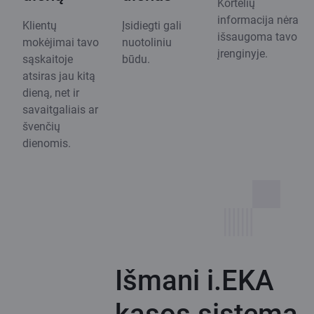
Kortelių
informacija nėra
Klientų
Įsidiegti gali
išsaugoma tavo
mokėjimai tavo
nuotoliniu
įrenginyje.
sąskaitoje
būdu.
atsiras jau kitą
dieną, net ir
savaitgaliais ar
švenčių
dienomis.
Išmani i.EKA