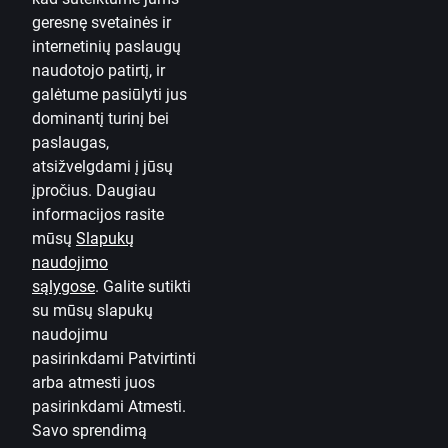
geresnę svetainės ir
Susisiekite su mumis
internetinių paslaugų
naudotojo patirtį, ir
Kontaktai
galėtume pasiūlyti jus
dominantį turinį bei
Naudinga informacija
paslaugas,
„Citadele“
atsižvelgdami į jūsų
Apie banką
įpročius. Daugiau
informacijos rasite
Žiniasklaidai
mūsų
Slapukų
naudojimo
Karjera
sąlygose
.
Galite sutikti
Tinklaraštis
su mūsų slapukų
Taisyklės ir sąlygos
naudojimu
pasirinkdami Patvirtinti
Naudojimosi taisyklės
arba atmesti juos
pasirinkdami Atmesti.
Slapukų nuostatos
Savo sprendimą
Asmens duomenų apsauga ir tvarkymas