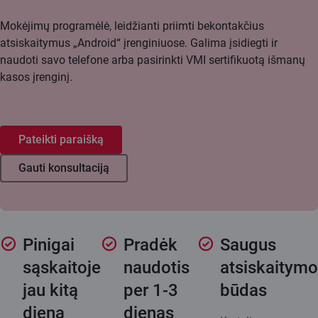
Mokėjimų programėlė, leidžianti priimti bekontakčius
atsiskaitymus „Android“ įrenginiuose. Galima įsidiegti ir
naudoti savo telefone arba pasirinkti VMI sertifikuotą išmanų
kasos įrenginį.
Pateikti paraišką
Gauti konsultaciją
Pinigai
Pradėk
Saugus
sąskaitoje
naudotis
atsiskaitymo
jau kitą
per 1-3
būdas
dieną
dienas