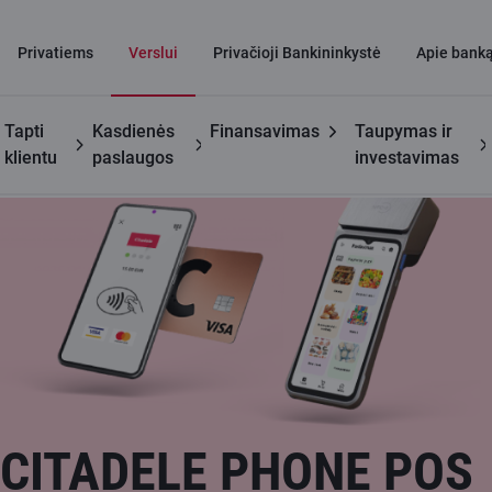
Privatiems
Verslui
Privačioji Bankininkystė
Apie bank
Tapti
Kasdienės
Finansavimas
Taupymas ir
Verslui
Citadele Phone POS
klientu
paslaugos
investavimas
CITADELE PHONE POS