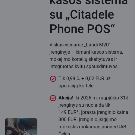
kasos sistema
su „Citadele
Phone POS“
Viskas viename „Landi M20“
įrenginyje – išmani kasos sistema,
mokėjimo kortelių skaitytuvas ir
integruotas kvitų spausdintuvas.
Tik 0,99 % + 0,02 EUR už
operaciją kortele.
Akcija!
Iki 2026 m. rugpjūčio 31d.
įrenginys su nuolaida tik
149 EUR*. Įprasta įrenginio kaina
300 EUR. Įrenginio įsigijimo
mokestis mokamas įmonei UAB
Čekis.