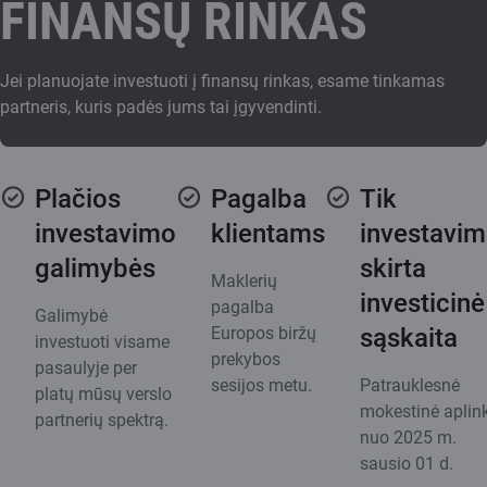
FINANSŲ RINKAS
Jei planuojate investuoti į finansų rinkas, esame tinkamas
partneris, kuris padės jums tai įgyvendinti.
Plačios
Pagalba
Tik
investavimo
klientams
investavim
galimybės
skirta
Maklerių
investicinė
pagalba
Galimybė
Europos biržų
sąskaita
investuoti visame
prekybos
pasaulyje per
sesijos metu.
Patrauklesnė
platų mūsų verslo
mokestinė aplin
partnerių spektrą.
nuo 2025 m.
sausio 01 d.