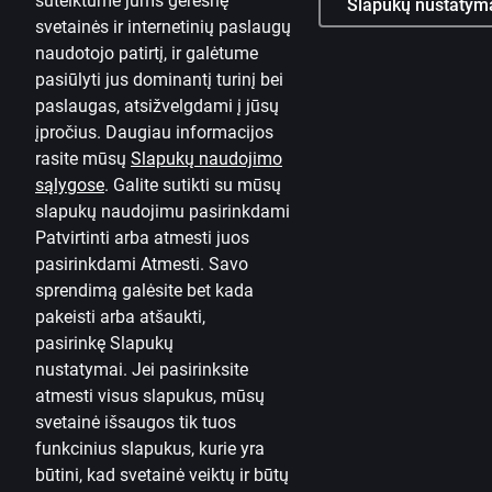
suteiktume jums geresnę
Slapukų nustatym
svetainės ir internetinių paslaugų
naudotojo patirtį, ir galėtume
pasiūlyti jus dominantį turinį bei
paslaugas, atsižvelgdami į jūsų
įpročius. Daugiau informacijos
rasite mūsų
Slapukų naudojimo
sąlygose
.
Galite sutikti su mūsų
slapukų naudojimu pasirinkdami
Patvirtinti arba atmesti juos
pasirinkdami Atmesti. Savo
sprendimą galėsite bet kada
pakeisti arba atšaukti,
pasirinkę
Slapukų
nustatymai.
Jei pasirinksite
atmesti visus slapukus, mūsų
svetainė išsaugos tik tuos
funkcinius slapukus, kurie yra
būtini, kad svetainė veiktų ir būtų