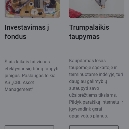
Investavimas į
Trumpalaikis
fondus
taupymas
Kaupdamas lėšas
Šiais laikais tai vienas
taupomoje sąskaitoje ir
efektyviausių būdų taupyti
terminuotame indėlyje, turi
pinigus. Paslaugas teikia
daugiau galimybių
AS „CBL Asset
sutaupyti savo
Management“.
užsibrėžtiems tikslams.
Pildyk paraišką internetu ir
įgyvendink gerai
apgalvotus planus.