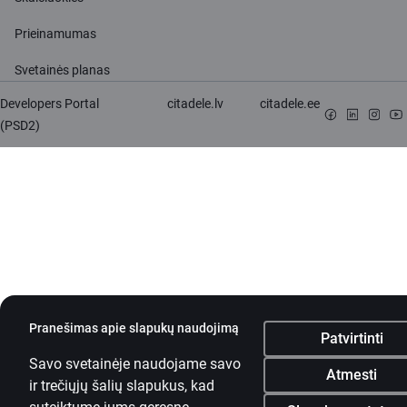
Prieinamumas
Svetainės planas
Developers Portal
citadele.lv
citadele.ee
(PSD2)
Pranešimas apie slapukų naudojimą
Patvirtinti
Savo svetainėje naudojame savo
Atmesti
ir trečiųjų šalių slapukus, kad