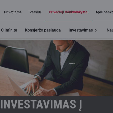
Privatiems
Verslui
Privačioji Bankininkystė
Apie bank
C Infinite
Konsjeržo paslauga
Investavimas
Na
Private Banking
Investavimas į finansų rinkas
INVESTAVIMAS Į