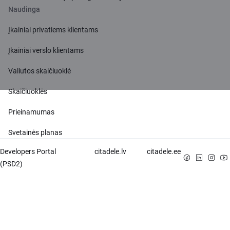
Naudinga
Įkainiai privatiems klientams
Įkainiai verslo klientams
Valiutos skaičiuoklė
Skaičiuoklės
Prieinamumas
Svetainės planas
Developers Portal
citadele.lv
citadele.ee
(PSD2)