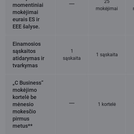
25
momentiniai
mokėjimai
mokėjimai
eurais ES ir
EEE šalyse.
Einamosios
sąskaitos
1
1 sąskaita
atidarymas ir
sąskaita
tvarkymas
„C Business“
mokėjimo
kortelė be
mėnesio
1 kortelė
mokesčio
pirmus
metus**