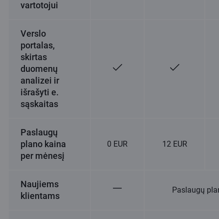
vartotojui
Verslo
portalas,
skirtas
duomenų
analizei ir
išrašyti e.
sąskaitas
Paslaugų
plano kaina
0 EUR
12 EUR
per mėnesį
Naujiems
Paslaugų pla
klientams