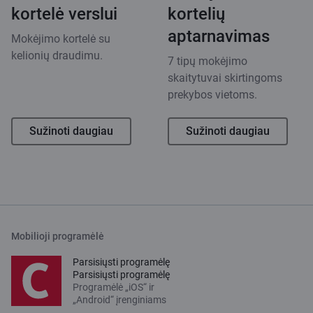
kortelė verslui
kortelių
aptarnavimas
Mokėjimo kortelė su
kelionių draudimu.
7 tipų mokėjimo
skaitytuvai skirtingoms
prekybos vietoms.
Sužinoti daugiau
Sužinoti daugiau
Mobilioji programėlė
Parsisiųsti programėlę
Parsisiųsti programėlę
Programėlė „iOS“ ir
„Android“ įrenginiams