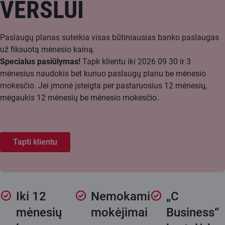
VERSLUI
Paslaugų planas suteikia visas būtiniausias banko paslaugas
už fiksuotą mėnesio kainą.
Specialus pasiūlymas!
Tapk klientu iki 2026 09 30 ir 3
mėnesius naudokis bet kuriuo paslaugų planu be mėnesio
mokesčio. Jei įmonė įsteigta per pastaruosius 12 mėnesių,
mėgaukis 12 mėnesių be mėnesio mokesčio.
Tapti klientu
Iki 12
Nemokami
„C
mėnesių
mokėjimai
Business“