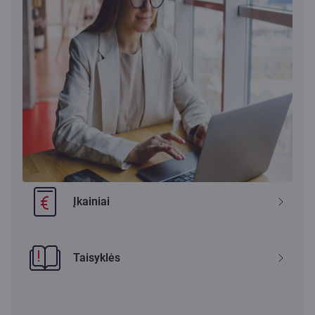
Įkainiai
Taisyklės