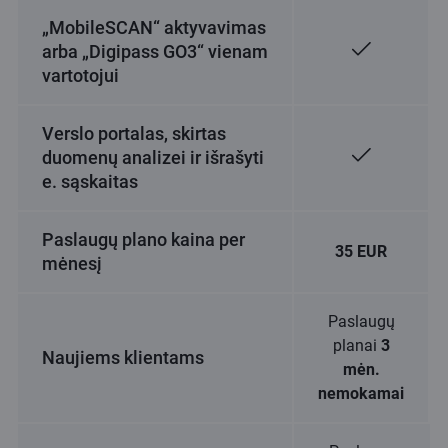
„MobileSCAN“ aktyvavimas
arba „Digipass GO3“ vienam
vartotojui
Verslo portalas, skirtas
duomenų analizei ir išrašyti
e. sąskaitas
Paslaugų plano kaina per
35 EUR
mėnesį
Paslaugų
planai
3
Naujiems klientams
mėn.
nemokamai