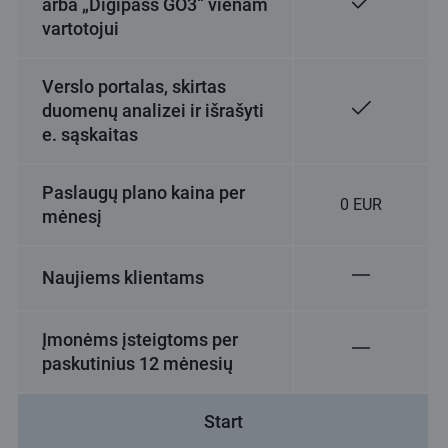
arba „Digipass GO3“ vienam
vartotojui
Verslo portalas, skirtas
duomenų analizei ir išrašyti
e. sąskaitas
Paslaugų plano kaina per
0 EUR
mėnesį
Naujiems klientams
Įmonėms įsteigtoms per
paskutinius 12 mėnesių
Start