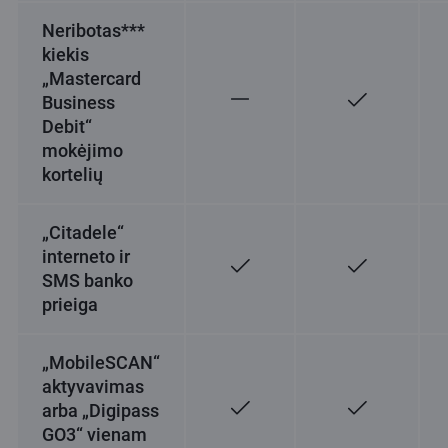
Neribotas***
kiekis
„Mastercard
Business
Debit“
mokėjimo
kortelių
„Citadele“
interneto ir
SMS banko
prieiga
„MobileSCAN“
aktyvavimas
arba „Digipass
GO3“ vienam