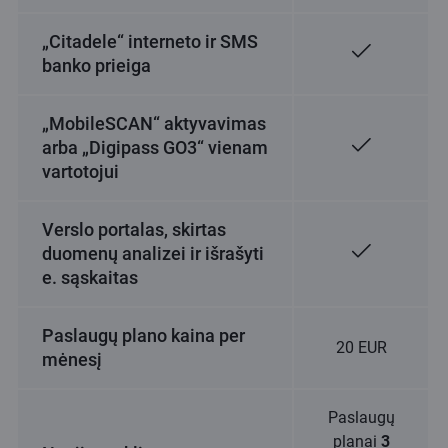
„Citadele“ interneto ir SMS
banko prieiga
„MobileSCAN“ aktyvavimas
arba „Digipass GO3“ vienam
vartotojui
Verslo portalas, skirtas
duomenų analizei ir išrašyti
e. sąskaitas
Paslaugų plano kaina per
20 EUR
mėnesį
Paslaugų
planai
3