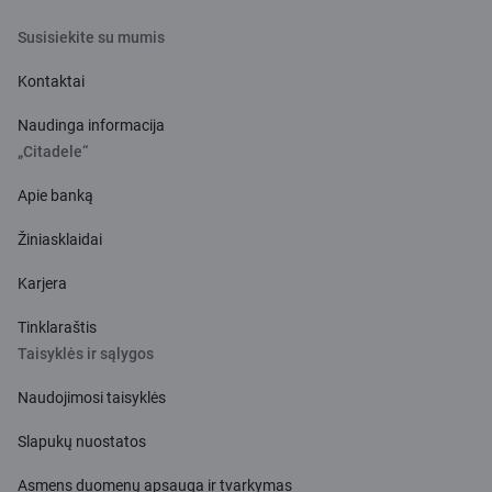
Susisiekite su mumis
Kontaktai
Naudinga informacija
„Citadele“
Apie banką
Žiniasklaidai
Karjera
Tinklaraštis
Taisyklės ir sąlygos
Naudojimosi taisyklės
Slapukų nuostatos
Asmens duomenų apsauga ir tvarkymas