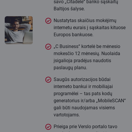
savo „Citadele“ banko sąskaitų
Baltijos šalyse.
Nustatytas skaičius mokėjimų
internetu eurais į sąskaitas kituose
Europos bankuose.
„C Business“ kortelė be mėnesio
mokesčio 12 mėnesių. Nuolaida
įsigalioja pradėjus naudotis
paslaugų planu.
Saugūs autorizacijos būdai
interneto bankui ir mobiliajai
programėlei – tas pats kodų
generatorius ir/arba „MobileSCAN“
gali būti naudojamas visiems
vartotojams.
Prieiga prie Verslo portalo tavo