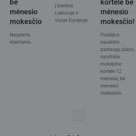
be
kortelė be
Į bankus
mėnesio
mėnesio
Lietuvoje ir
mokesčio
visoje Europoje.
mokesčio!
Naujiems
Pradėjus
klientams.
naudotis
paslaugų planu,
naudokis
mokėjimo
kortele 12
mėnesių be
mėnesio
mokesčio.