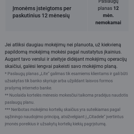
Paslaugų
Įmonėms įsteigtoms per
planas
12
paskutinius 12 mėnesių
mėn.
nemokamai
Jei atliksi daugiau mokėjimų nei planuota, už kiekvieną
papildomą mokėjimą mokėsi pagal nustatytus įkainius.
Augant tavo verslui ir ateityje didėjant mokėjimų operacijų
skaičiui, galėsi lengvai pakeisti savo mokėjimo planą.
* Paslaugų planas „Lite“ galimas tik esamiems klientams ir gali būti
užsakytas tik banko skyriuje arba užpildant laisvos formos
prašymą interneto banke.
** Nuolaida kortelės mėnesio mokesčiui taikoma pradėjus naudotis
paslaugų planu.
*** Neribotas mokėjimo kortelių skaičius yra suteikiamas pagal
sąžiningo naudojimo principą, atsižvelgiant į „Citadele“ įvertintus
įmonės poreikius ir užsakytų kortelių kiekių pagrįstumą.