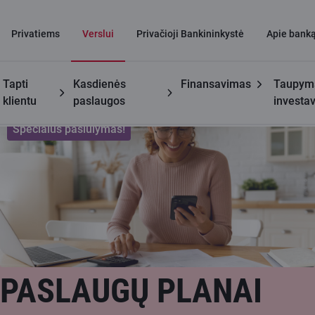
Privatiems
Verslui
Privačioji Bankininkystė
Apie bank
Tapti
Kasdienės
Finansavimas
Taupyma
Verslui
Paslaugų planai verslui
klientu
paslaugos
investa
Specialus pasiūlymas!
PASLAUGŲ PLANAI