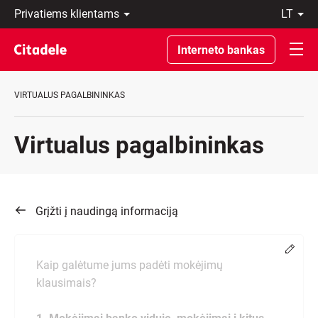
Privatiems
lt
klientams
LT
Verslo
EN
Interneto bankas
klientams
Private
Banking
VIRTUALUS PAGALBININKAS
Apie
banką
C
Virtualus pagalbininkas
REWARDS
Grįžti į naudingą informaciją
Chang
Kaip galėtume jums padėti mokėjimų
klausimais?