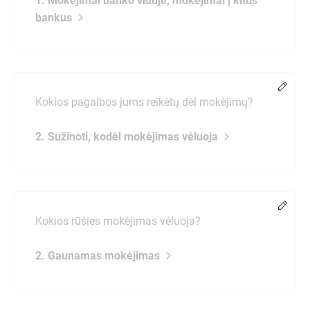
1. Mokėjimai banko viduje, mokėjimai į kitus
bankus
Chang
Kokios pagalbos jums reikėtų dėl mokėjimų?
2. Sužinoti, kodėl mokėjimas vėluoja
Chang
Kokios rūšies mokėjimas vėluoja?
2. Gaunamas mokėjimas