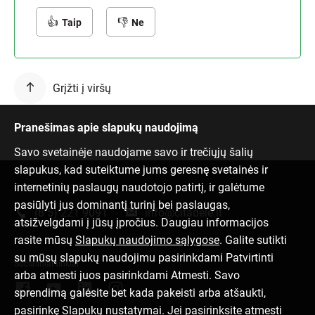
Taip
Ne
Grįžti į viršų
Pranešimas apie slapukų naudojimą
Savo svetainėje naudojame savo ir trečiųjų šalių
slapukus, kad suteiktume jums geresnę svetainės ir
internetinių paslaugų naudotojo patirtį, ir galėtume
Susisiek su mumis
pasiūlyti jus dominantį turinį bei paslaugas,
(8 5) 221 9091
info@citadele.lt
atsižvelgdami į jūsų įpročius. Daugiau informacijos
rasite mūsų
Slapukų naudojimo sąlygose
. Galite sutikti
su mūsų slapukų naudojimu pasirinkdami Patvirtinti
Socialiniai tinklai
arba atmesti juos pasirinkdami Atmesti. Savo
sprendimą galėsite bet kada pakeisti arba atšaukti,
pasirinkę Slapukų nustatymai. Jei pasirinksite atmesti