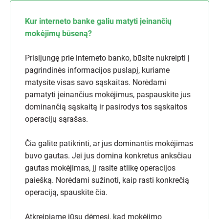
Kur interneto banke galiu matyti įeinančių
mokėjimų būseną?
Prisijungę prie interneto banko, būsite nukreipti į
pagrindinės informacijos puslapį, kuriame
matysite visas savo sąskaitas. Norėdami
pamatyti įeinančius mokėjimus, paspauskite jus
dominančią sąskaitą ir pasirodys tos sąskaitos
operacijų sąrašas.
Čia galite patikrinti, ar jus dominantis mokėjimas
buvo gautas. Jei jus domina konkretus anksčiau
gautas mokėjimas, jį rasite atlikę operacijos
paiešką. Norėdami sužinoti, kaip rasti konkrečią
operaciją, spauskite čia.
Atkreipiame jūsų dėmesį, kad mokėjimo