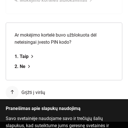
4. Mokėjimo kortelės atblokavimas
Ar mokėjimo kortelė buvo užblokuota dėl
neteisingai įvesto PIN kodo?
1. Taip
2. Ne
Grįžti į viršų
Pranešimas apie slapukų naudojimą
Savo svetainėje naudojame savo ir trečiųjų šalių
slapukus, kad suteiktume jums geresnę svetainės ir