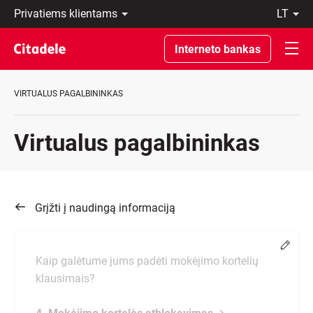
Privatiems
lt
klientams
LT
Verslo
EN
Interneto bankas
klientams
Private
Banking
VIRTUALUS PAGALBININKAS
Apie
banką
C
Virtualus pagalbininkas
REWARDS
Grįžti į naudingą informaciją
Chang
Kaip galėtume jums padėti mokėjimo kortelių
klausimais?