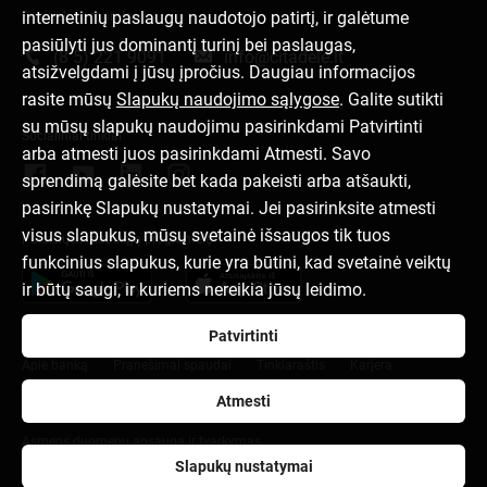
internetinių paslaugų naudotojo patirtį, ir galėtume
Susisiek su mumis
pasiūlyti jus dominantį turinį bei paslaugas,
(8 5) 221 9091
info@citadele.lt
atsižvelgdami į jūsų įpročius. Daugiau informacijos
rasite mūsų
Slapukų naudojimo sąlygose
. Galite sutikti
su mūsų slapukų naudojimu pasirinkdami Patvirtinti
Socialiniai tinklai
arba atmesti juos pasirinkdami Atmesti. Savo
sprendimą galėsite bet kada pakeisti arba atšaukti,
pasirinkę Slapukų nustatymai. Jei pasirinksite atmesti
visus slapukus, mūsų svetainė išsaugos tik tuos
Parsisiųsk mobiliąją programėlę
funkcinius slapukus, kurie yra būtini, kad svetainė veiktų
ir būtų saugi, ir kuriems nereikia jūsų leidimo.
Patvirtinti
Apie banką
Pranešimai spaudai
Tinklaraštis
Karjera
Atmesti
Naudojimosi taisyklės
Slapukų nuostatos
Asmens duomenų apsauga ir tvarkymas
Slapukų nustatymai
citadele.lv
citadele.ee
Developers Portal (PSD2)